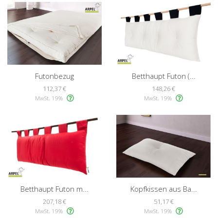
Futonbezug
Betthaupt Futon (...
112,37 €
148,26 €
MwSt. 19%
MwSt. 19%
Betthaupt Futon m...
Kopfkissen aus Ba...
207,18 €
51,17 €
MwSt. 19%
MwSt. 19%