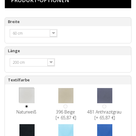
Breite
60 cm
Länge
200 cm
Textilfarbe
Naturweiß
396 Beige
481 Anthrazitgrau
[+ 65,87 €]
[+ 65,87 €]