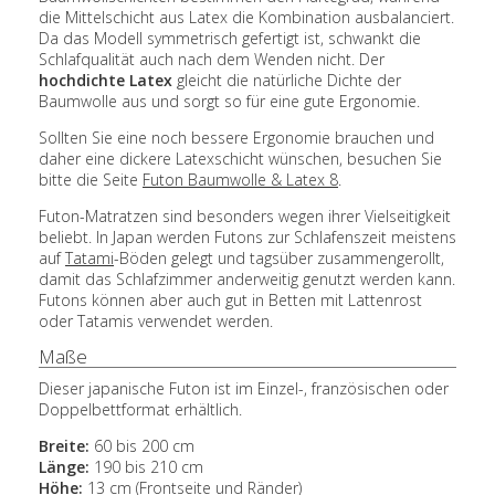
die Mittelschicht aus Latex die Kombination ausbalanciert.
Da das Modell symmetrisch gefertigt ist, schwankt die
Schlafqualität auch nach dem Wenden nicht. Der
hochdichte Latex
gleicht die natürliche Dichte der
Baumwolle aus und sorgt so für eine gute Ergonomie.
Sollten Sie eine noch bessere Ergonomie brauchen und
daher eine dickere Latexschicht wünschen, besuchen Sie
bitte die Seite
Futon Baumwolle & Latex 8
.
Futon-Matratzen sind besonders wegen ihrer Vielseitigkeit
beliebt. In Japan werden Futons zur Schlafenszeit meistens
auf
Tatami
-Böden gelegt und tagsüber zusammengerollt,
damit das Schlafzimmer anderweitig genutzt werden kann.
Futons können aber auch gut in Betten mit Lattenrost
oder Tatamis verwendet werden.
Maße
Dieser japanische Futon ist im Einzel-, französischen oder
Doppelbettformat erhältlich.
Breite:
60 bis 200 cm
Länge:
190 bis 210 cm
Höhe:
13 cm (Frontseite und Ränder)