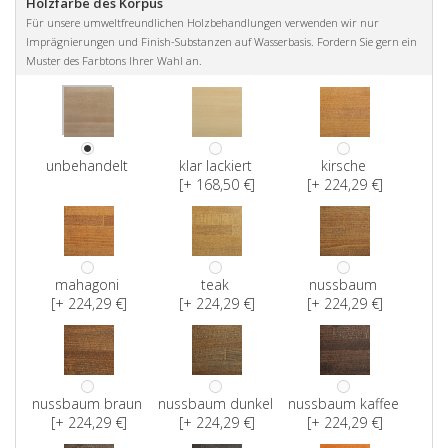
Holzfarbe des Korpus
Für unsere umweltfreundlichen Holzbehandlungen verwenden wir nur
Imprägnierungen und Finish-Substanzen auf Wasserbasis. Fordern Sie gern ein
Muster des Farbtons Ihrer Wahl an.
unbehandelt
klar lackiert
kirsche
[+ 168,50 €]
[+ 224,29 €]
mahagoni
teak
nussbaum
[+ 224,29 €]
[+ 224,29 €]
[+ 224,29 €]
nussbaum braun
nussbaum dunkel
nussbaum kaffee
[+ 224,29 €]
[+ 224,29 €]
[+ 224,29 €]