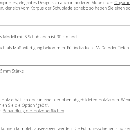
originelles, elegantes Design sich auch in anderen Möbeln der
Origami-
hlen, der sich vom Korpus der Schublade abhebt; so haben Sie einen 
as Modell mit 8 Schubladen ist 90 cm hoch.
auch als Maßanfertigung bekommen. Für individuelle Maße oder Tiefen 
 26 mm Stärke
lz erhältlich oder in einer der oben abgebildeten Holzfarben. Wenn
en Sie die Option "geölt".
te
Behandlung der Holzoberflächen
.
können komplett ausgezogen werden. Die Führungsschienen sind se