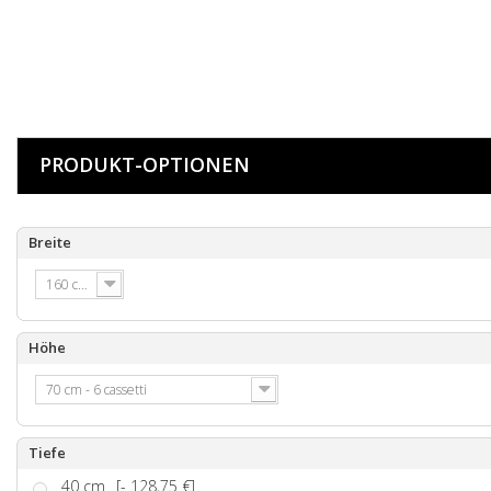
PRODUKT-OPTIONEN
Breite
160 cm
Höhe
70 cm - 6 cassetti
Tiefe
40 cm
[- 128,75 €]