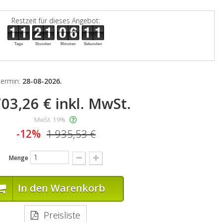
Restzeit für dieses Angebot:
Tage
Stunden
Minuten
Sekunden
stermin:
28-08-2026.
703,26 €
inkl. MwSt.
MwSt. 19%
-12%
1 935,53 €
Menge
In den Warenkorb
Preisliste