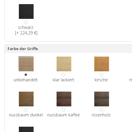
schwarz
[+ 224,29 €]
Farbe der Griffe
unbehandelt
klar lackiert
kirsche
m
nussbaum dunkel
nussbaum kaffee
rosenholz