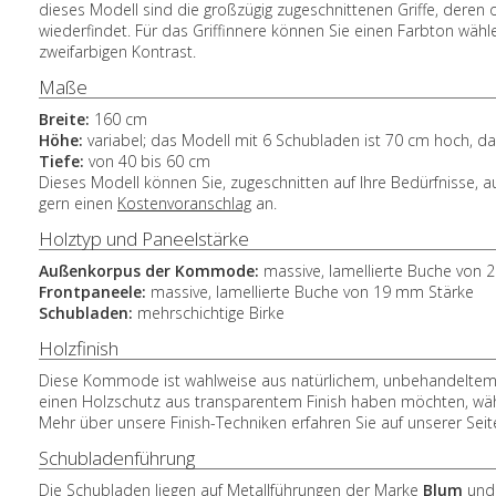
dieses Modell sind die großzügig zugeschnittenen Griffe, deren 
wiederfindet. Für das Griffinnere können Sie einen Farbton wä
zweifarbigen Kontrast.
Maße
Breite:
160 cm
Höhe:
variabel; das Modell mit 6 Schubladen ist 70 cm hoch, d
Tiefe:
von 40 bis 60 cm
Dieses Modell können Sie, zugeschnitten auf Ihre Bedürfnisse, 
gern einen
Kostenvoranschlag
an.
Holztyp und Paneelstärke
Außenkorpus der Kommode:
massive, lamellierte Buche von
Frontpaneele:
massive, lamellierte Buche von 19 mm Stärke
Schubladen:
mehrschichtige Birke
Holzfinish
Diese Kommode ist wahlweise aus natürlichem, unbehandeltem Ho
einen Holzschutz aus transparentem Finish haben möchten, wähl
Mehr über unsere Finish-Techniken erfahren Sie auf unserer Sei
Schubladenführung
Die Schubladen liegen auf Metallführungen der Marke
Blum
und 