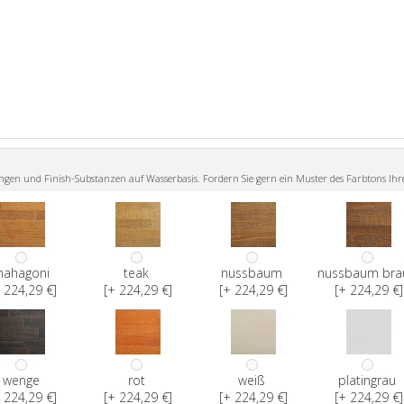
n und Finish-Substanzen auf Wasserbasis. Fordern Sie gern ein Muster des Farbtons Ihr
ahagoni
teak
nussbaum
nussbaum bra
 224,29 €]
[+ 224,29 €]
[+ 224,29 €]
[+ 224,29 €]
wenge
rot
weiß
platingrau
 224,29 €]
[+ 224,29 €]
[+ 224,29 €]
[+ 224,29 €]