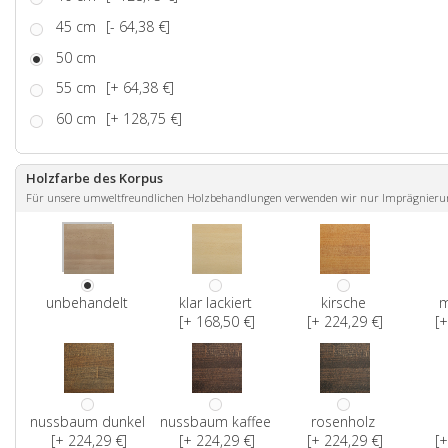
45 cm
[- 64,38 €]
50 cm
55 cm
[+ 64,38 €]
60 cm
[+ 128,75 €]
Holzfarbe des Korpus
Für unsere umweltfreundlichen Holzbehandlungen verwenden wir nur Imprägnierunge
unbehandelt
klar lackiert
kirsche
m
[+ 168,50 €]
[+ 224,29 €]
[+
nussbaum dunkel
nussbaum kaffee
rosenholz
[+ 224,29 €]
[+ 224,29 €]
[+ 224,29 €]
[+