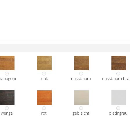
ahagoni
teak
nussbaum
nussbaum bra
wenge
rot
gebleicht
platingrau