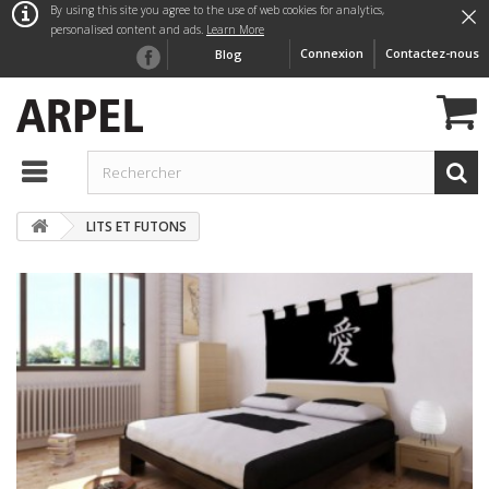
×
By using this site you agree to the use of web cookies for analytics,
personalised content and ads.
Learn More
Connexion
Contactez-nous
Blog
LITS ET FUTONS