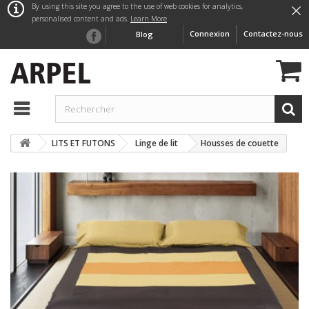
×
By using this site you agree to the use of web cookies for analytics,
personalised content and ads.
Learn More
Connexion
Contactez-nous
Blog
LITS ET FUTONS
Linge de lit
Housses de couette