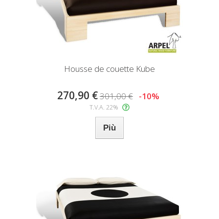
Housse de couette Kube
270,90 €
301,00 €
-10%
T.V.A. 22%
Più