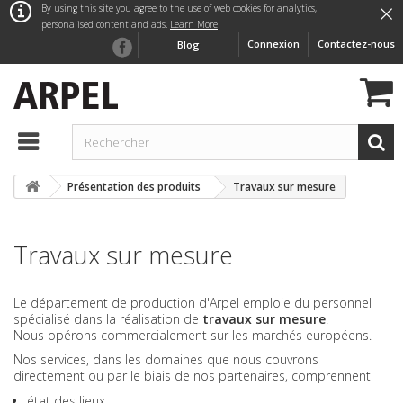
×
By using this site you agree to the use of web cookies for analytics,
personalised content and ads.
Learn More
Connexion
Contactez-nous
Blog
Présentation des produits
Travaux sur mesure
Travaux sur mesure
Le département de production d'Arpel emploie du personnel
spécialisé dans la réalisation de
travaux sur mesure
.
Nous opérons commercialement sur les marchés européens.
Nos services, dans les domaines que nous couvrons
directement ou par le biais de nos partenaires, comprennent
état des lieux