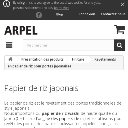
×
By using this site you agree to the use of web cookies for analytics,
personalised content and ads.
Learn More
Connexion
Contactez-nous
Blog
Présentation des produits
Finiture
Revêtements
en papier de riz pour portes japonaises
Papier de riz japonais
Le papier de riz est le revêtement des portes traditionnelles de
style japonais.
Nous importons du
papier de riz washi
de haute qualité du
Japon (
Certificat d'origine des papiers de riz
) et les utilisons pour
revêtir les portes des parois coulissantes appelées shoji, ainsi