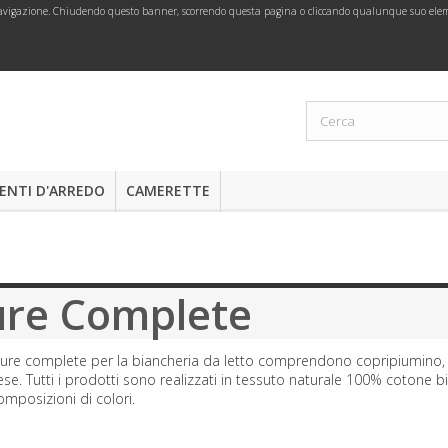
i navigazione. Chiudendo questo banner, scorrendo questa pagina o cliccando qualunque suo eleme
NTI D'ARREDO
CAMERETTE
ure Complete
ure complete per la biancheria da letto comprendono copripiumino, fe
ese. Tutti i prodotti sono realizzati in tessuto naturale 100% cotone 
omposizioni di colori.