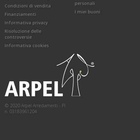
personali
Condizioni di vendita
I miei buoni
Finanziamenti
Informativa privacy
Risoluzione delle
controversie
Informativa cookies
© 2020 Arpel Arredamenti - PI
n. 03183961204