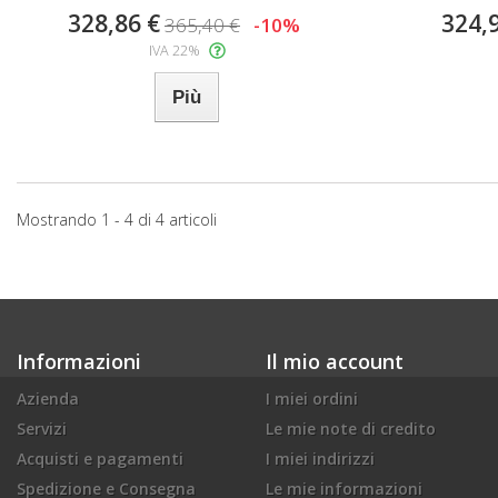
328,86 €
324,
365,40 €
-10%
IVA 22%
Più
Mostrando 1 - 4 di 4 articoli
Informazioni
Il mio account
Azienda
I miei ordini
Servizi
Le mie note di credito
Acquisti e pagamenti
I miei indirizzi
Spedizione e Consegna
Le mie informazioni