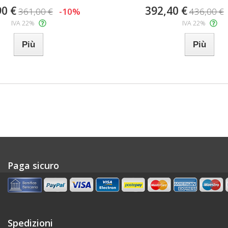
90 €
392,40 €
361,00 €
-10%
436,00 €
IVA 22%
IVA 22%
Più
Più
Paga sicuro
Spedizioni