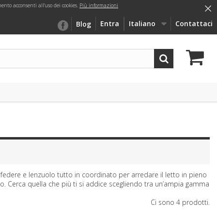
×
nto acconsenti all’uso dei cookies.
Più informazioni
Entra
Italiano
Contattaci
Blog
dere e lenzuolo tutto in coordinato per arredare il letto in pieno
bio. Cerca quella che più ti si addice scegliendo tra un’ampia gamma
Ci sono 4 prodotti.