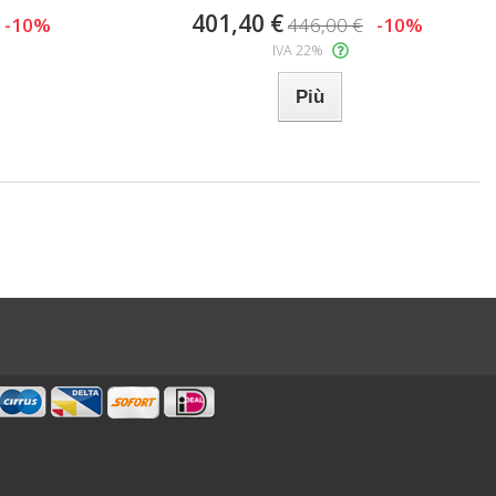
401,40 €
-10%
446,00 €
-10%
IVA 22%
Più