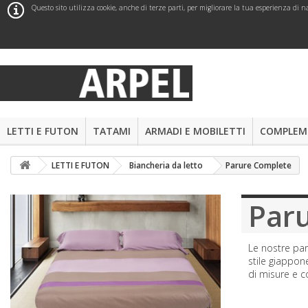
Questo sito utilizza cookie, anche di terze parti, per migliorare la tua esperienza d
LETTI E FUTON
TATAMI
ARMADI E MOBILETTI
COMPLEME
LETTI E FUTON
Biancheria da letto
Parure Complete
Par
Le nostre par
stile giappon
di misure e c