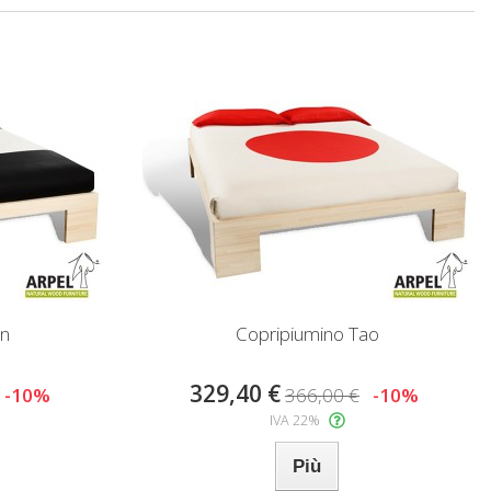
un
Copripiumino Tao
329,40 €
-10%
366,00 €
-10%
IVA 22%
Più