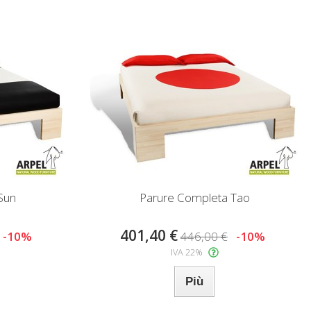
Sun
Parure Completa Tao
401,40 €
-10%
446,00 €
-10%
IVA 22%
Più