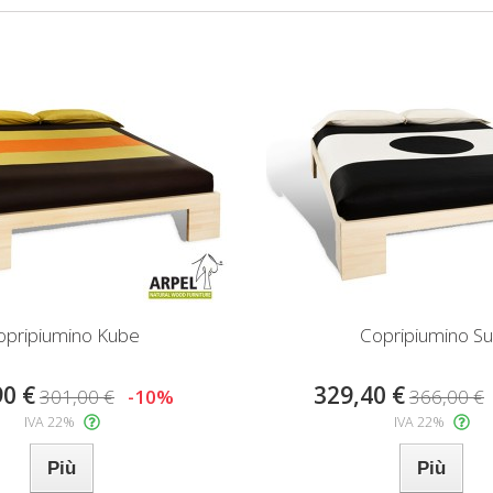
opripiumino Kube
Copripiumino S
90 €
329,40 €
301,00 €
-10%
366,00 €
IVA 22%
IVA 22%
Più
Più