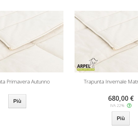
ta Primavera Autunno
Trapunta Invernale Mat
680,00 €
Più
IVA 22%
Più