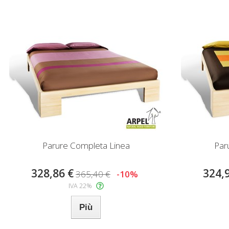
Parure Completa Linea
Par
328,86 €
324,
365,40 €
-10%
IVA 22%
Più