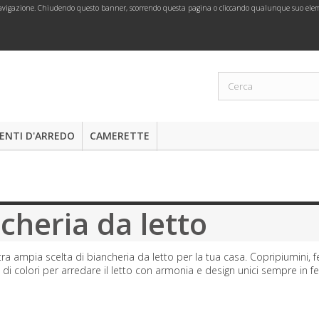
i navigazione. Chiudendo questo banner, scorrendo questa pagina o cliccando qualunque suo eleme
NTI D'ARREDO
CAMERETTE
cheria da letto
tra ampia scelta di biancheria da letto per la tua casa. Copripiumini, f
di colori per arredare il letto con armonia e design unici sempre in f