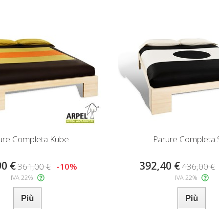
ure Completa Kube
Parure Completa 
90 €
392,40 €
361,00 €
-10%
436,00 €
IVA 22%
IVA 22%
Più
Più