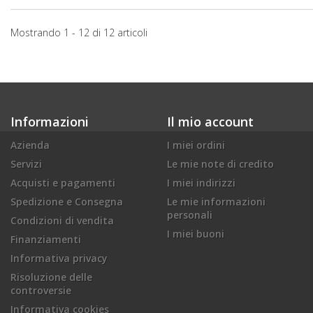
Mostrando 1 - 12 di 12 articoli
Informazioni
Il mio account
Azienda
I miei ordini
Servizi
Le mie note di credito
Acquisti e pagamenti
I miei indirizzi
Spedizione e Consegna
Le mie informazioni
personali
Condizioni di vendita
I miei buoni
Finanziamenti
Informativa privacy
Risoluzione delle
controversie
Informativa cookies