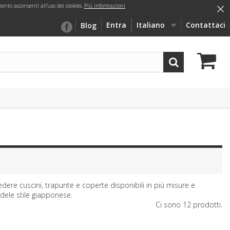
×
nto acconsenti all’uso dei cookies.
Più informazioni
Entra
Italiano
Contattaci
Blog
edere cuscini, trapunte e coperte disponibili in più misure e
edele stile giapponese.
Ci sono 12 prodotti.