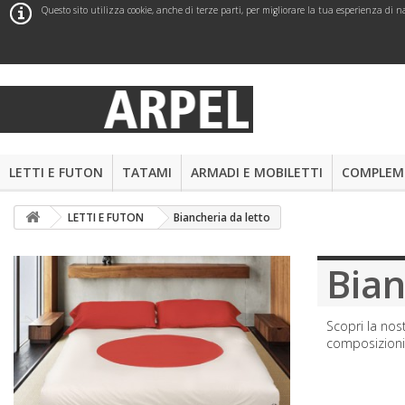
Questo sito utilizza cookie, anche di terze parti, per migliorare la tua esperienza d
LETTI E FUTON
TATAMI
ARMADI E MOBILETTI
COMPLEME
LETTI E FUTON
Biancheria da letto
Bian
Scopri la nos
composizioni 