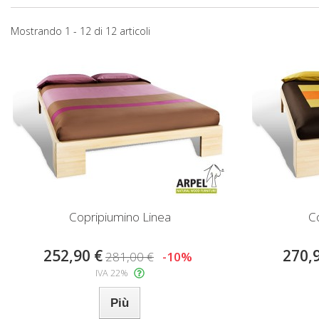
Mostrando 1 - 12 di 12 articoli
Copripiumino Linea
C
252,90 €
270,
281,00 €
-10%
IVA 22%
Più