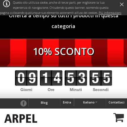
×
Questo sito utilizza cookie, anche di terze parti, per migliorare la tua
esperienza di navigazione. Chiudendo questo banner, scorrendo questa
pagina o cliccando qualunque suo elemento acconsenti all’uso dei cookies.
Più informazioni
Offerta a tempo su tutti i prodotti in questa
categoria
10% SCONTO
Giorni
Ore
Minuti
Secondi
Entra
Italiano
Contattaci
Blog