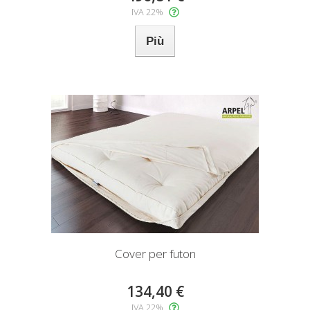
IVA 22%
Più
Cover per futon
134,40 €
IVA 22%