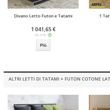
Divano Letto Futon e Tatami
1 Ta
1 041,65 €
IVA 22%
Più
ALTRI LETTI DI TATAMI + FUTON COTONE L