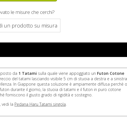
ovato le misure che cerchi?
di un prodotto su misura
mposto da
1
Tatami
sulla quale viene appoggiato un
Futon Cotone
eccio del tatami lasciando visibile 5 cm di stuoia a destra e a sinistra 
cellenza. In Giappone questa soluzione è ampiamente diffusa perchè o
 futon durante il giorno, la stuoia di tatami e il futon in puro cotone
 forniscono il giusto grado di rigidità e sostegno.
, vedi la
Pedana Haru Tatami singola
.