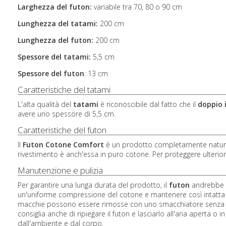
Larghezza del futon:
variabile tra 70, 80 o 90 cm
Lunghezza del tatami:
200 cm
Lunghezza del futon:
200 cm
Spessore del tatami:
5,5 cm
Spessore del futon
:
13 cm
Caratteristiche del tatami
L'alta qualità del
tatami
è riconoscibile dal fatto che il
doppio 
avere uno spessore di 5,5 cm.
Caratteristiche del futon
Il
Futon Cotone Comfort
è un prodotto completamente naturale
rivestimento è anch'essa in puro cotone. Per proteggere ulterio
Manutenzione e pulizia
Per garantire una lunga durata del prodotto, il
futon
andrebbe ri
un'uniforme compressione del cotone e mantenere così intatta la s
macchie possono essere rimosse con uno smacchiatore senza usa
consiglia anche di ripiegare il futon e lasciarlo all'aria aperta 
dall'ambiente e dal corpo.