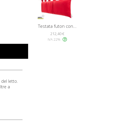
Testata futon con...
212,40 €
IVA 22%
del letto.
ltre a