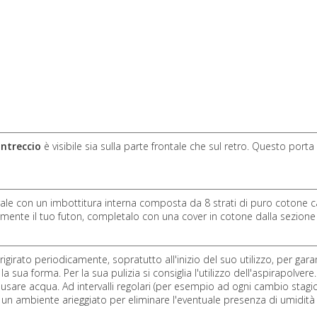
intreccio
è visibile sia sulla parte frontale che sul retro. Questo porta 
 con un imbottitura interna composta da 8 strati di puro cotone ca
rmente il tuo futon, completalo con una cover in cotone dalla sezion
girato periodicamente, sopratutto all'inizio del suo utilizzo, per gara
ua forma. Per la sua pulizia si consiglia l'utilizzo dell'aspirapolvere.
re acqua. Ad intervalli regolari (per esempio ad ogni cambio stagio
o in un ambiente arieggiato per eliminare l'eventuale presenza di umidit