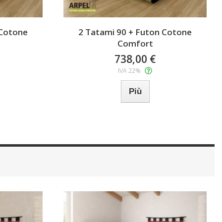
 Cotone
2 Tatami 90 + Futon Cotone
Comfort
738,00 €
IVA 22%
Più