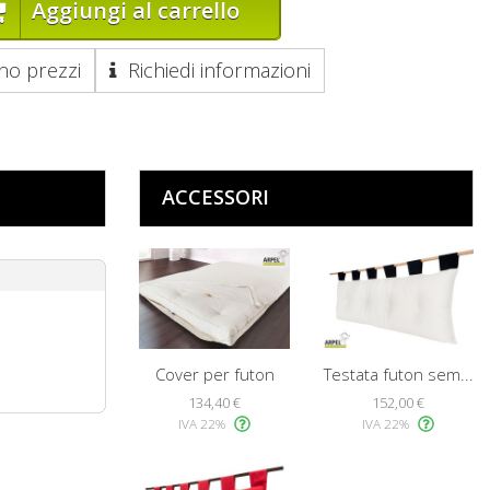
Aggiungi al carrello
ino prezzi
Richiedi informazioni
ACCESSORI
Cover per futon
Testata futon sem...
134,40 €
152,00 €
IVA 22%
IVA 22%