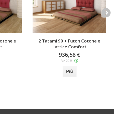
Cotone e
2 Tatami 90 + Futon Cotone e
t
Lattice Comfort
936,58 €
IVA 22%
Più