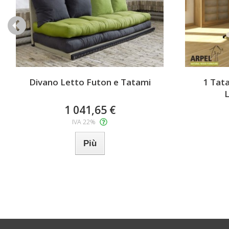
Divano Letto Futon e Tatami
1 Tat
L
1 041,65 €
IVA 22%
Più