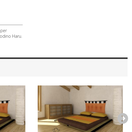
 per
modino Haru.