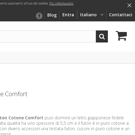
×
nto acconsenti all’uso dei cookies.
Più informazioni
Entra
Italiano
Contattaci
Blog
ne Comfort
ton Cotone Comfort
puoi dormire un letto giapponese fedele
i alta qualità ha uno spessore di 5,5 cm e il futon è in puro cotone a
o con diversi accessori una testata futon, cuscini in puro cotone e un
ponese.