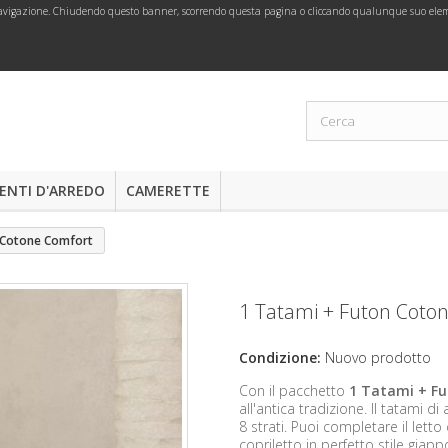
i navigazione. Chiudendo questo banner, scorrendo questa pagina o cliccando qualunque suo eleme
NTI D'ARREDO
CAMERETTE
 Cotone Comfort
1 Tatami + Futon Coto
Condizione:
Nuovo prodotto
Con il pacchetto
1
Tatami + Fu
all'antica tradizione. Il tatami d
8 strati. Puoi completare il lett
copriletto in perfetto stile giap