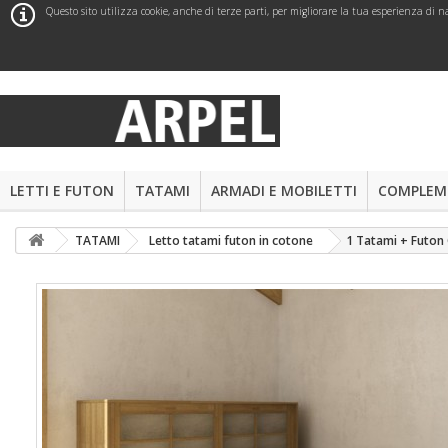
Questo sito utilizza cookie, anche di terze parti, per migliorare la tua esperienza d
LETTI E FUTON
TATAMI
ARMADI E MOBILETTI
COMPLEME
TATAMI
Letto tatami futon in cotone
1 Tatami + Futon