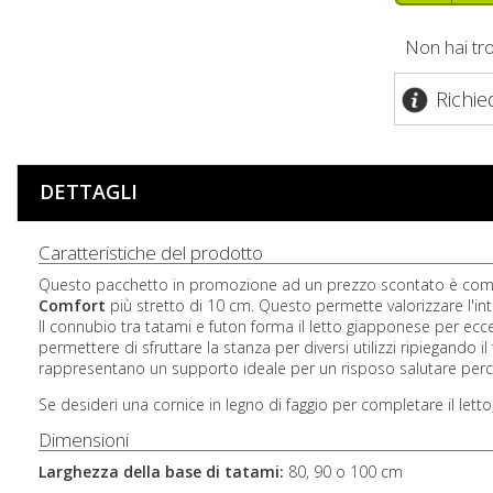
Non hai tr
Richie
DETTAGLI
Caratteristiche del prodotto
Questo pacchetto in promozione ad un prezzo scontato è co
Comfort
più stretto di 10 cm. Questo permette valorizzare l'intr
Il connubio tra tatami e futon forma il letto giapponese per ec
permettere di sfruttare la stanza per diversi utilizzi ripiegando il
rappresentano un supporto ideale per un risposo salutare perchè
Se desideri una cornice in legno di faggio per completare il letto
Dimensioni
Larghezza della base di tatami:
80, 90 o 100 cm