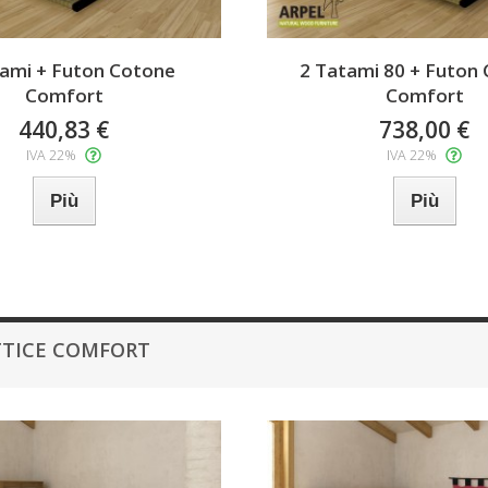
tami + Futon Cotone
2 Tatami 80 + Futon
Comfort
Comfort
440,83 €
738,00 €
IVA 22%
IVA 22%
Più
Più
ATTICE COMFORT