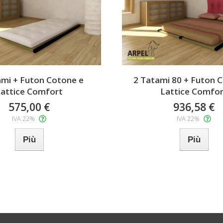
ami + Futon Cotone e
2 Tatami 80 + Futon 
attice Comfort
Lattice Comfor
575,00 €
936,58 €
IVA 22%
IVA 22%
Più
Più