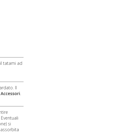
il tatami ad
rdato. Il
e
Accessori
.
ntire
 Eventuali
ne) si
à assorbita