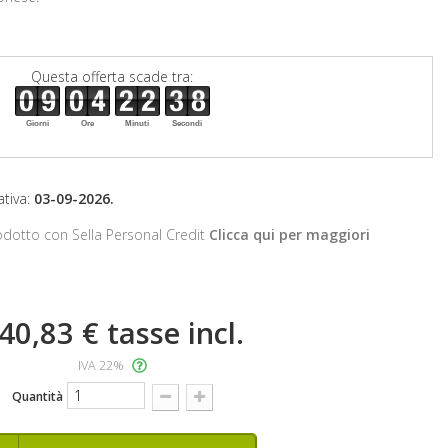
Questa offerta scade tra:
Giorni
Ore
Minuti
Secondi
tiva:
03-09-2026.
odotto con Sella Personal Credit
Clicca qui per maggiori
40,83 €
tasse incl.
IVA 22%
Quantità