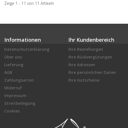
Zeige 1 - 11 von 11 Artikeln
Informationen
Ihr Kundenbereich
Datenschutzerklärung
Ihre Bestellungen
Über uns
Ihre Rückvergütungen
Lieferung
Ihre Adressen
AGB
Ihre persönlichen Daten
Zahlungsarten
Ihre Gutscheine
Widerruf
Impressum
Streitbeilegung
Cookies