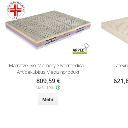
Matratze Bio-Memory Silvermedical -
Latexm
Antidekubitus Medizinprodukt
809,59 €
621,
MwSt. 19%
Mehr