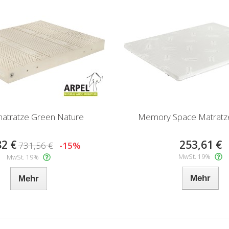
atratze Green Nature
Memory Space Matratz
82 €
253,61 €
731,56 €
-15%
MwSt. 19%
MwSt. 19%
Mehr
Mehr