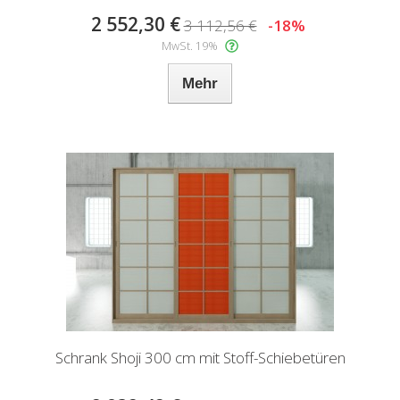
2 552,30 €
3 112,56 €
-18%
MwSt. 19%
Mehr
Schrank Shoji 300 cm mit Stoff-Schiebetüren