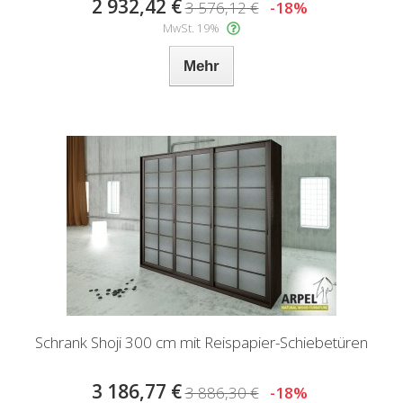
2 932,42 €
3 576,12 €
-18%
MwSt. 19%
Mehr
Schrank Shoji 300 cm mit Reispapier-Schiebetüren
3 186,77 €
3 886,30 €
-18%