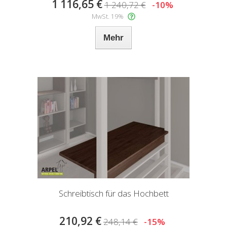
1 116,65 €
1 240,72 €
-10%
MwSt. 19%
Mehr
Schreibtisch für das Hochbett
210,92 €
248,14 €
-15%