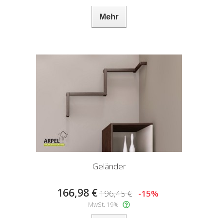
Mehr
Geländer
166,98 €
196,45 €
-15%
MwSt. 19%