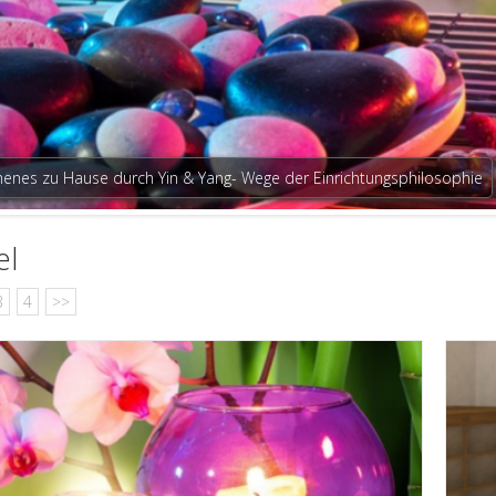
atami und Futon- Gesunder Schlaf im japanischen Wohntraum
el
3
4
>>