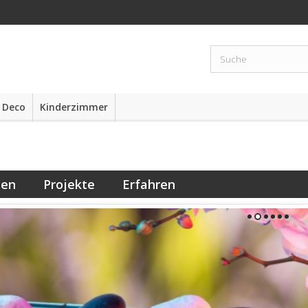
 Deco
Kinderzimmer
een
Projekte
Erfahren
1
2
3
4
5
6