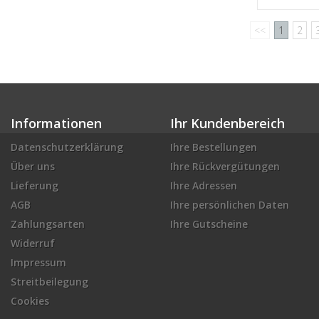
<<
1
2
Informationen
Ihr Kundenbereich
Datenschutzerklärung
Ihre Bestellungen
Über uns
Ihre Rückvergütungen
Lieferung
Ihre Adressen
AGB
Ihre persönlichen Daten
Zahlungsarten
Ihre Gutscheine
Widerruf
Impressum
Streitbeilegung
Cookies