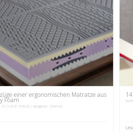
rzüge einer ergonomischen Matratze aus
14
y Foam
Veröf
 : 15.11.2016 19:45:06 | Kategorien :
Erfahren
Les