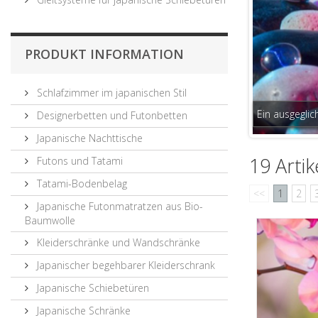
PRODUKT INFORMATION
Schlafzimmer im japanischen Stil
Betten mit T
Designerbetten und Futonbetten
Japanische Nachttische
19 Artik
Futons und Tatami
Tatami-Bodenbelag
<<
1
2
Japanische Futonmatratzen aus Bio-
Baumwolle
Kleiderschränke und Wandschränke
Japanischer begehbarer Kleiderschrank
Japanische Schiebetüren
Japanische Schränke