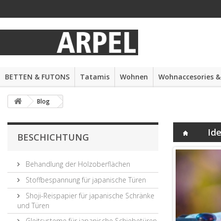
BETTEN & FUTONS
Tatamis
Wohnen
Wohnaccesories &
Blog
Id
BESCHICHTUNG
Behandlung der Holzoberflächen
Stoffbespannung für japanische Türen
Shoji-Reispapier für japanische Schränke
und Türen
Gleitsysteme für japanische Schiebetüren