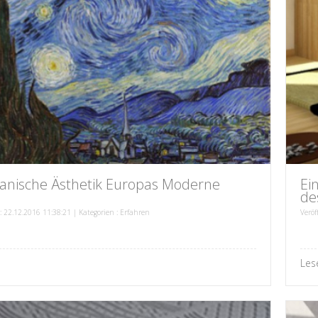
panische Ästhetik Europas Moderne
Ei
de
 : 22.12.2016 11:38:21 | Kategorien :
Erfahren
Veröf
Les