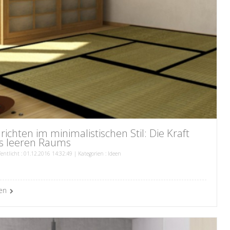
nrichten im minimalistischen Stil: Die Kraft
s leeren Raums
fentlicht : 01.12.2016 14:32:49 | Kategorien :
Ideen
en