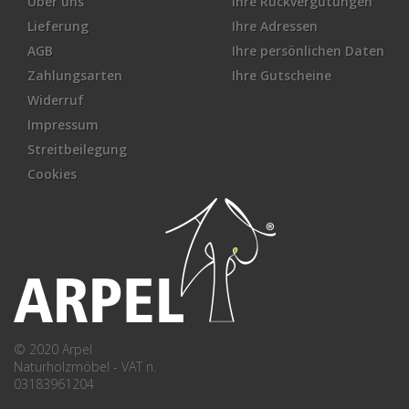
Über uns
Ihre Rückvergütungen
Lieferung
Ihre Adressen
AGB
Ihre persönlichen Daten
Zahlungsarten
Ihre Gutscheine
Widerruf
Impressum
Streitbeilegung
Cookies
© 2020 Arpel
Naturholzmöbel - VAT n.
03183961204