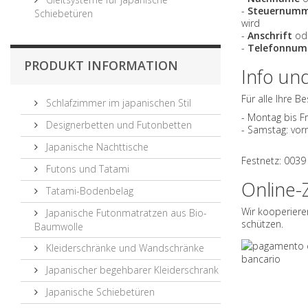
-
Steuernum
Schiebetüren
wird
-
Anschrift
od
-
Telefonnum
PRODUKT INFORMATION
Info un
Für alle Ihre B
Schlafzimmer im japanischen Stil
- Montag bis Fr
Designerbetten und Futonbetten
- Samstag: vorm
Japanische Nachttische
Festnetz: 0039
Futons und Tatami
Online
Tatami-Bodenbelag
Wir kooperiere
Japanische Futonmatratzen aus Bio-
schützen.
Baumwolle
Kleiderschränke und Wandschränke
Japanischer begehbarer Kleiderschrank
Japanische Schiebetüren