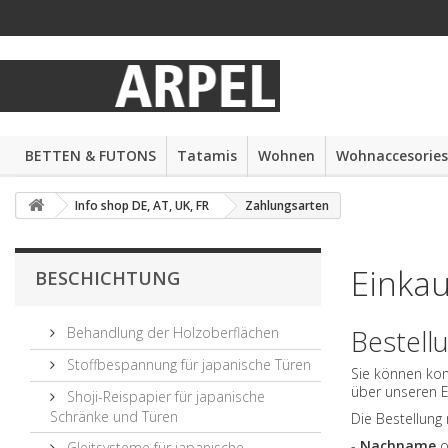
BETTEN & FUTONS
Tatamis
Wohnen
Wohnaccesories
Info shop DE, AT, UK, FR
Zahlungsarten
Einka
BESCHICHTUNG
Behandlung der Holzoberflächen
Bestell
Stoffbespannung für japanische Türen
Sie können kom
über unseren E
Shoji-Reispapier für japanische
Schränke und Türen
Die Bestellung
-
Nachname
o
Gleitsysteme für japanische