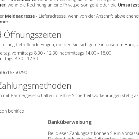
mer
, wenn die Rechnung an eine Privatperson geht oder die
Umsatzs
er
Meldeadresse
- Lieferadresse, wenn von der Anschrift abweichend
mer
d Öffnungszeiten
estellung betreffende Fragen, melden Sie sich gerne in unserem Büro, 
eitag: vormittags 8.30 - 12.30; nachmittags 14,00 - 18.00
ittags 8.30 - 12.30
 (0)516750290
-Zahlungsmethoden
n mit Partnergesellschaften, die Ihre Sicherheitsvorkehrungen stetig 
Banküberweisung
Bei dieser Zahlungsart können Sie in Vorkass
Bankverbindung in der Auftragsbestätigung.