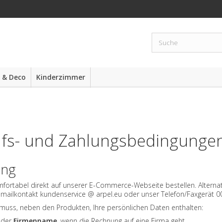
 & Deco
Kinderzimmer
ufs- und Zahlungsbedingunge
ung
fortabel direkt auf unserer E-Commerce-Webseite bestellen. Alternat
mailkontakt kundenservice @ arpel.eu oder unser Telefon/Faxgerät 0
 muss, neben den Produkten, Ihre persönlichen Daten enthalten:
der
Firmenname
, wenn die Rechnung auf eine Firma geht