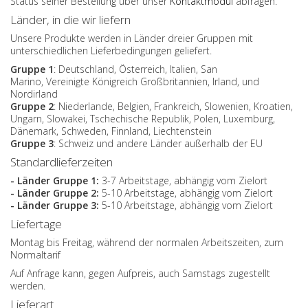
Status seiner Bestellung über unser
Kontaktmodul
abfragen.
Länder, in die wir liefern
Unsere Produkte werden in Länder dreier Gruppen mit
unterschiedlichen Lieferbedingungen geliefert.
Gruppe 1
: Deutschland, Österreich, Italien, San
Marino, Vereinigte Königreich Großbritannien, Irland, und
Nordirland
Gruppe 2
: Niederlande, Belgien, Frankreich, Slowenien, Kroatien,
Ungarn, Slowakei, Tschechische Republik, Polen, Luxemburg,
Dänemark, Schweden, Finnland, Liechtenstein
Gruppe 3
: Schweiz und andere Länder außerhalb der EU
Standardlieferzeiten
- Länder Gruppe 1:
3-7 Arbeitstage, abhängig vom Zielort
- Länder Gruppe 2:
5-10 Arbeitstage, abhängig vom Zielort
- Länder Gruppe 3:
5-10 Arbeitstage, abhängig vom Zielort
Liefertage
Montag bis Freitag, während der normalen Arbeitszeiten, zum
Normaltarif
Auf Anfrage kann, gegen Aufpreis, auch Samstags zugestellt
werden.
Lieferart