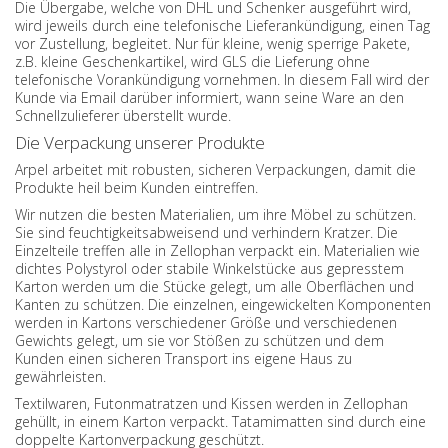
Die Übergabe, welche von DHL und Schenker ausgeführt wird,
wird jeweils durch eine telefonische Lieferankündigung, einen Tag
vor Zustellung, begleitet. Nur für kleine, wenig sperrige Pakete,
z.B. kleine Geschenkartikel, wird GLS die Lieferung ohne
telefonische Vorankündigung vornehmen. In diesem Fall wird der
Kunde via Email darüber informiert, wann seine Ware an den
Schnellzulieferer überstellt wurde.
Die Verpackung unserer Produkte
Arpel arbeitet mit robusten, sicheren Verpackungen, damit die
Produkte heil beim Kunden eintreffen.
Wir nutzen die besten Materialien, um ihre Möbel zu schützen.
Sie sind feuchtigkeitsabweisend und verhindern Kratzer. Die
Einzelteile treffen alle in Zellophan verpackt ein. Materialien wie
dichtes Polystyrol oder stabile Winkelstücke aus gepresstem
Karton werden um die Stücke gelegt, um alle Oberflächen und
Kanten zu schützen. Die einzelnen, eingewickelten Komponenten
werden in Kartons verschiedener Größe und verschiedenen
Gewichts gelegt, um sie vor Stößen zu schützen und dem
Kunden einen sicheren Transport ins eigene Haus zu
gewährleisten.
Textilwaren, Futonmatratzen und Kissen werden in Zellophan
gehüllt, in einem Karton verpackt. Tatamimatten sind durch eine
doppelte Kartonverpackung geschützt.