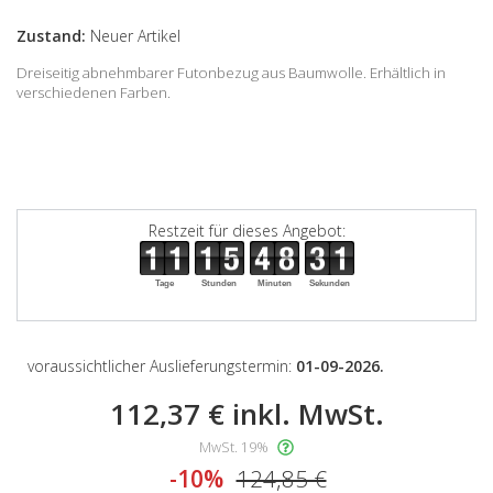
Zustand:
Neuer Artikel
Dreiseitig abnehmbarer Futonbezug aus Baumwolle. Erhältlich in
verschiedenen Farben.
Restzeit für dieses Angebot:
Tage
Stunden
Minuten
Sekunden
voraussichtlicher Auslieferungstermin:
01-09-2026.
112,37 €
inkl. MwSt.
MwSt. 19%
-10%
124,85 €