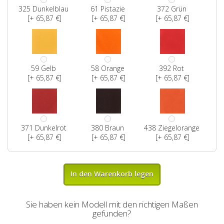
325 Dunkelblau
61 Pistazie
372 Grün
[+ 65,87 €]
[+ 65,87 €]
[+ 65,87 €]
59 Gelb
58 Orange
392 Rot
[+ 65,87 €]
[+ 65,87 €]
[+ 65,87 €]
371 Dunkelrot
380 Braun
438 Ziegelorange
[+ 65,87 €]
[+ 65,87 €]
[+ 65,87 €]
In den Warenkorb legen
Sie haben kein Modell mit den richtigen Maßen
gefunden?