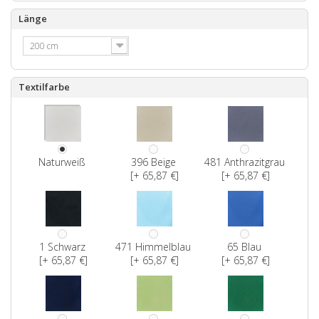
Länge
200 cm
Textilfarbe
Naturweiß
396 Beige
481 Anthrazitgrau
[+ 65,87 €]
[+ 65,87 €]
1 Schwarz
471 Himmelblau
65 Blau
[+ 65,87 €]
[+ 65,87 €]
[+ 65,87 €]