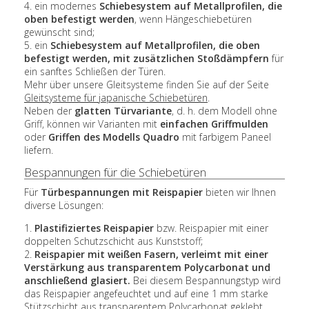
4. ein modernes
Schiebesystem auf Metallprofilen, die
oben befestigt werden
, wenn Hängeschiebetüren
gewünscht sind;
5. ein
Schiebesystem auf Metallprofilen, die oben
befestigt werden, mit zusätzlichen Stoßdämpfern
für
ein sanftes Schließen der Türen.
Mehr über unsere Gleitsysteme finden Sie auf der Seite
Gleitsysteme für japanische Schiebetüren
.
Neben der
glatten Türvariante
, d. h. dem Modell ohne
Griff, können wir Varianten mit
einfachen Griffmulden
oder
Griffen des Modells Quadro
mit farbigem Paneel
liefern.
Bespannungen für die Schiebetüren
Für
Türbespannungen mit Reispapier
bieten wir Ihnen
diverse Lösungen:
1.
Plastifiziertes Reispapier
bzw. Reispapier mit einer
doppelten Schutzschicht aus Kunststoff;
2.
Reispapier mit weißen Fasern, verleimt mit einer
Verstärkung aus transparentem Polycarbonat und
anschließend glasiert.
Bei diesem Bespannungstyp wird
das Reispapier angefeuchtet und auf eine 1 mm starke
Stützschicht aus transparentem Polycarbonat geklebt.