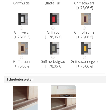
Griffmulde
glatte Tür
Griff schwarz
[+ 78,06 €]
Griff weiß
Griff rot
Griff pflaume
[+ 78,06 €]
[+ 78,06 €]
[+ 78,06 €]
Griff braun
Griff herbstgrau
Griff savannegelb
[+ 78,06 €]
[+ 78,06 €]
[+ 78,06 €]
Schiebetürsystem