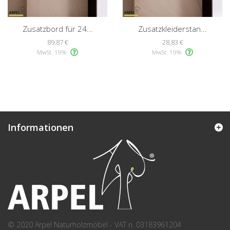
Zusatzbord für 24...
Zusatzkleiderstan...
89,87 €
28,83 €
MwSt. 19%
MwSt. 19%
Informationen
© 2020 Arpel Naturholzmöbel - VAT n. 03183961204