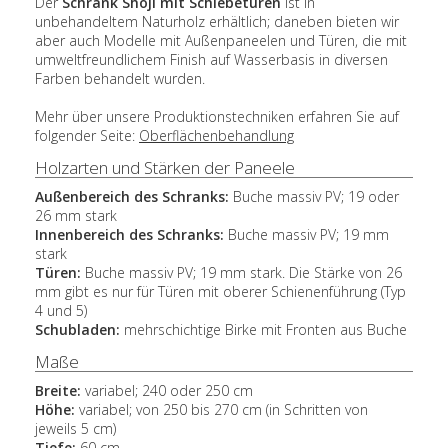
Der
Schrank Shoji mit Schiebetüren
ist in
unbehandeltem Naturholz erhältlich; daneben bieten wir
aber auch Modelle mit Außenpaneelen und Türen, die mit
umweltfreundlichem Finish auf Wasserbasis in diversen
Farben behandelt wurden.
Mehr über unsere Produktionstechniken erfahren Sie auf
folgender Seite:
Oberflächenbehandlung
Holzarten und Stärken der Paneele
Außenbereich des Schranks:
Buche massiv PV; 19 oder
26 mm stark
Innenbereich des Schranks:
Buche massiv PV; 19 mm
stark
Türen:
Buche massiv PV; 19 mm stark. Die Stärke von 26
mm gibt es nur für Türen mit oberer Schienenführung (Typ
4 und 5)
Schubladen:
mehrschichtige Birke mit Fronten aus Buche
Maße
Breite:
variabel; 240 oder 250 cm
Höhe:
variabel; von 250 bis 270 cm (in Schritten von
jeweils 5 cm)
Tiefe:
60 cm