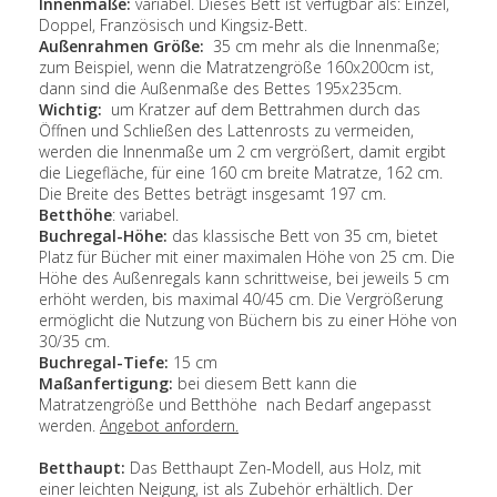
Innenmaße:
variabel. Dieses Bett ist verfügbar als: Einzel,
Doppel, Französisch und Kingsiz-Bett.
Außenrahmen Größe
:
35 cm mehr als die Innenmaße;
zum Beispiel, wenn die Matratzengröße 160x200cm ist,
dann sind die Außenmaße des Bettes 195x235cm.
Wichtig:
um Kratzer auf dem Bettrahmen durch das
Öffnen und Schließen des Lattenrosts zu vermeiden,
werden die Innenmaße um 2 cm vergrößert, damit ergibt
die Liegefläche, für eine 160 cm breite Matratze, 162 cm.
Die Breite des Bettes beträgt insgesamt 197 cm.
Betthöhe
: variabel.
Buchregal-Höhe:
das klassische Bett von 35 cm, bietet
Platz für Bücher mit einer maximalen Höhe von 25 cm. Die
Höhe des Außenregals kann schrittweise, bei jeweils 5 cm
erhöht werden, bis maximal 40/45 cm. Die Vergrößerung
ermöglicht die Nutzung von Büchern bis zu einer Höhe von
30/35 cm.
Buchregal-Tiefe:
15 cm
Maßanfertigung
:
bei diesem Bett kann die
Matratzengröße und Betthöhe nach Bedarf angepasst
werden.
Angebot anfordern
.
Betthaupt:
Das Betthaupt Zen-Modell, aus Holz, mit
einer leichten Neigung, ist als Zubehör erhältlich. Der