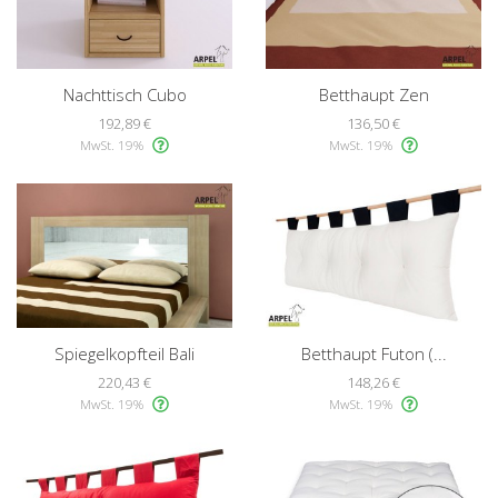
Nachttisch Cubo
Betthaupt Zen
192,89 €
136,50 €
MwSt. 19%
MwSt. 19%
Spiegelkopfteil Bali
Betthaupt Futon (...
220,43 €
148,26 €
MwSt. 19%
MwSt. 19%