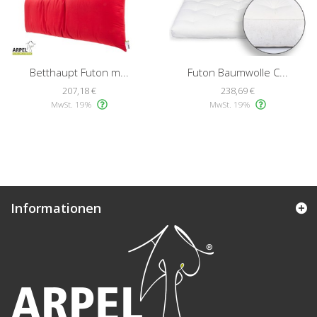
Betthaupt Futon m...
Futon Baumwolle C...
207,18 €
238,69 €
MwSt. 19%
MwSt. 19%
Informationen