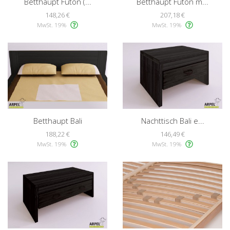
Betthaupt Futon (...
Betthaupt Futon m...
148,26 €
207,18 €
MwSt. 19%
MwSt. 19%
Betthaupt Bali
Nachttisch Bali e...
188,22 €
146,49 €
MwSt. 19%
MwSt. 19%