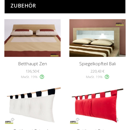
ZUBEHÖR
Betthaupt Zen
Spiegelkopfteil Bali
136,50 €
220,43 €
MwSt. 19%
MwSt. 19%