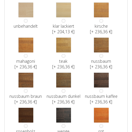
unbehandelt
klar lackiert
kirsche
[+ 204,13 €]
[+ 236,36 €]
mahagoni
teak
nussbaum
[+ 236,36 €]
[+ 236,36 €]
[+ 236,36 €]
nussbaum braun
nussbaum dunkel
nussbaum kaffee
[+ 236,36 €]
[+ 236,36 €]
[+ 236,36 €]
rosenholz
wenge
rot