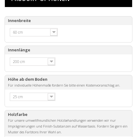
Innenbreite
60 cm
Innenlänge
200 cm
Höhe ab dem Boden
Für individuelle Höhenmaße fordern Sie bitte einen Kostenvoranschlag an.
25 cm
Holzfarbe
Für unsere umweltfreundlichen Holzbehandlungen verwenden wir nur
Imprägnierungen und Finish-Substanzen auf Wasserbasis. Fordern Sie gern ein
Muster des Farbtons Ihrer Wahl an.