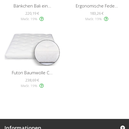
Bänkchen Bali ein...
Ergonomische Fede...
220,19 €
183,26 €
MwSt. 19%
MwSt. 19%
Futon Baumwolle C...
238,69 €
MwSt. 19%
Informationen