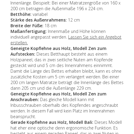
Innenlänge. Beispielt: Bei einer Matratzengröße von 160 x
200 cm betragen die Außenmaße 196 x 224 cm.
Betthöhe:
variabel
Stärke des Außenrahmens:
12 cm
Breite der Füße:
18 cm
Maßanfertigung:
Innenmaße und Höhe können
individuell angepasst werden.
Lassen Sie sich ein Angebot
erstellen.
Geneigte Kopflehne aus Holz, Modell Zen zum
Aufstecken:
Dieses Betthaupt besteht aus einem
Holzpaneel, das in zwei seitliche Nuten am Kopfende
gesteckt wird und 5 cm des Innenrahmens einnimmt.
Damit die Länge des Bettes erhalten bleibt, kann es ohne
zusätzliche Kosten um 5 cm verlängert werden. Bei einer
200 cm langen Matratze beträgt die Innenlänge des Bettes
dann 205 cm und die Außenlänge 229 cm.
Geneigte Kopflehne aus Holz, Modell Zen zum
Anschrauben
:
Das gleiche Modell kann mit
Inbusschrauben oberhalb des Kopfendes angeschraubt
werden. In diesem Fall wird kein Platz im Innenrahmen
beansprucht.
Gerade Kopflehne aus Holz, Modell Bali:
Dieses Modell
hat eher eine optische denn ergonomische Funktion. Es
besteht aus einem geraden Paneel, das in zwei Nuten in