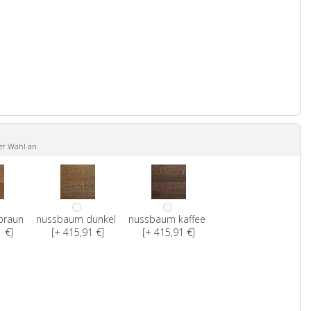
er Wahl an.
braun
nussbaum dunkel
nussbaum kaffee
 €]
[+ 415,91 €]
[+ 415,91 €]