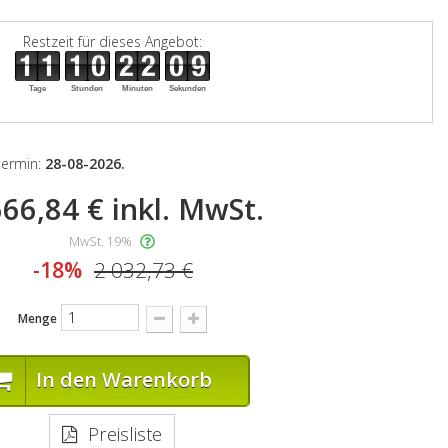
Restzeit für dieses Angebot:
Tage
Stunden
Minuten
Sekunden
stermin:
28-08-2026.
666,84 €
inkl. MwSt.
MwSt. 19%
-18%
2 032,73 €
Menge
In den Warenkorb
Preisliste