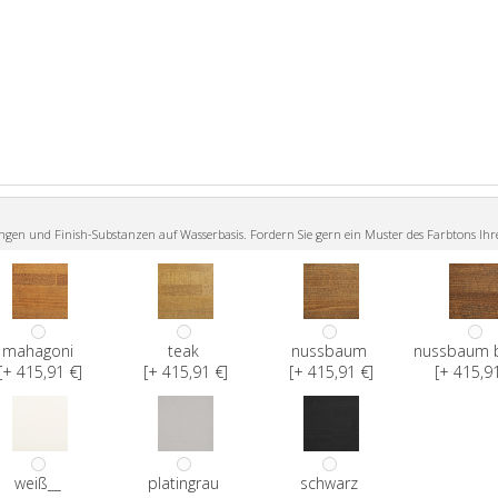
n und Finish-Substanzen auf Wasserbasis. Fordern Sie gern ein Muster des Farbtons Ihr
mahagoni
teak
nussbaum
nussbaum 
[+ 415,91 €]
[+ 415,91 €]
[+ 415,91 €]
[+ 415,91
weiß__
platingrau
schwarz