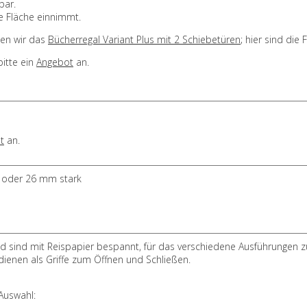
bar.
e Fläche einnimmt.
len wir das
Bücherregal Variant Plus mit 2 Schiebetüren
; hier sind die
itte ein
Angebot
an.
t
an.
9 oder 26 mm stark
 sind mit Reispapier bespannt, für das verschiedene Ausführungen zu
dienen als Griffe zum Öffnen und Schließen.
Auswahl: