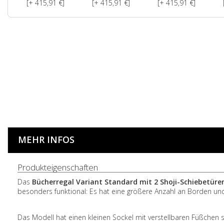
[+ 415,91 €]
[+ 415,91 €]
[+ 415,91 €]
MEHR INFOS
Produkteigenschaften
Das
Bücherregal Variant Standard mit 2 Shoji-Schiebetüre
besonders funktional: Es hat eine größere Anzahl an Borden und
Das Modell hat einen kleinen Sockel mit verstellbaren Füßchen s