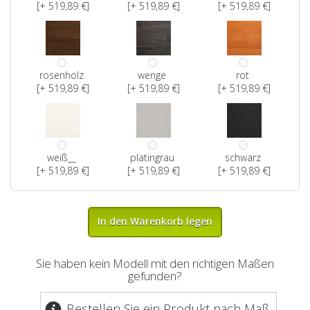
[+ 519,89 €]
[+ 519,89 €]
[+ 519,89 €]
rosenholz
wenge
rot
[+ 519,89 €]
[+ 519,89 €]
[+ 519,89 €]
weiß__
platingrau
schwarz
[+ 519,89 €]
[+ 519,89 €]
[+ 519,89 €]
In den Warenkorb legen
Sie haben kein Modell mit den richtigen Maßen
gefunden?
Bestellen Sie ein Produkt nach Maß