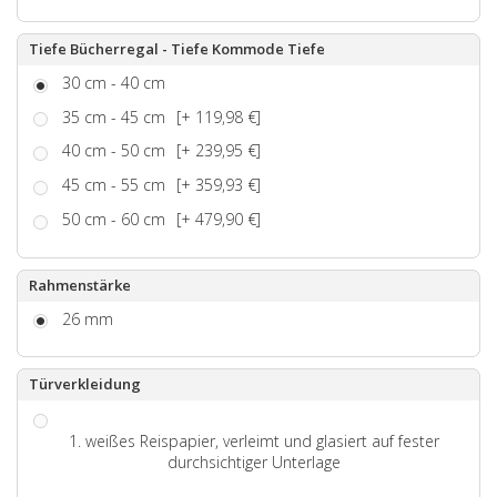
Tiefe Bücherregal - Tiefe Kommode Tiefe
30 cm - 40 cm
35 cm - 45 cm
[+ 119,98 €]
40 cm - 50 cm
[+ 239,95 €]
45 cm - 55 cm
[+ 359,93 €]
50 cm - 60 cm
[+ 479,90 €]
Rahmenstärke
26 mm
Türverkleidung
1. weißes Reispapier, verleimt und glasiert auf fester
durchsichtiger Unterlage