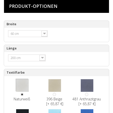
PRODUKT-OPTIONEN
Breite
60 cm
Länge
200 cm
Textilfarbe
Naturweiß
396 Beige
481 Anthrazitgrau
[+ 65,87 €]
[+ 65,87 €]