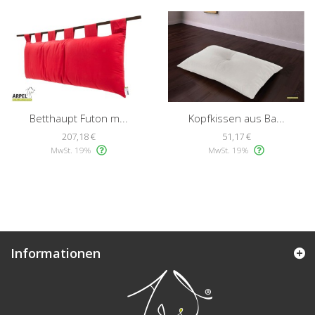
Betthaupt Futon m...
Kopfkissen aus Ba...
207,18 €
51,17 €
MwSt. 19%
MwSt. 19%
Informationen