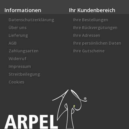
Informationen
Ihr Kundenbereich
Datenschutzerklärung
Ihre Bestellungen
Über uns
Ihre Rückvergütungen
Lieferung
Ihre Adressen
AGB
Ihre persönlichen Daten
Zahlungsarten
Ihre Gutscheine
Widerruf
Impressum
Streitbeilegung
Cookies