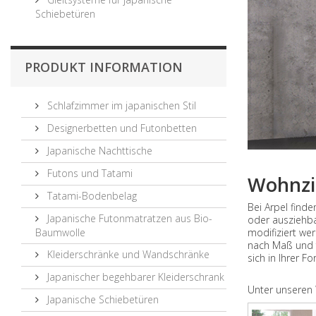
Schiebetüren
PRODUKT INFORMATION
Schlafzimmer im japanischen Stil
Designerbetten und Futonbetten
Japanische Nachttische
Futons und Tatami
Wohnz
Tatami-Bodenbelag
Bei Arpel find
Japanische Futonmatratzen aus Bio-
oder ausziehba
Baumwolle
modifiziert we
nach Maß und f
Kleiderschränke und Wandschränke
sich in Ihrer 
Japanischer begehbarer Kleiderschrank
Unter unseren
Japanische Schiebetüren