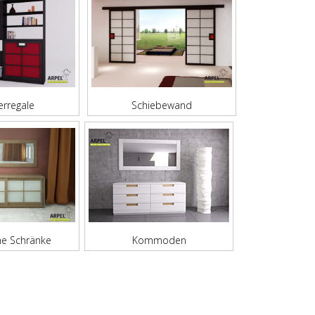
rregale
Schiebewand
he Schränke
Kommoden