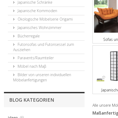
Japanische Schränke
Japanische Kommoden
Ökologische Möbelserie Origami
Japanisches Wohnzimmer
Bücherregale
Sofas un
Futonsofas und Futonsessel zum
Ausziehen
Paravents/Raumteiler
Möbel nach Maβ
Bilder von unseren individuellen
Möbelanfertigungen
Japanisc
BLOG KATEGORIEN
Alle unsere Möb
Maßanferti
Ideen
(6)