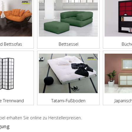
d Bettsofas
Bettsessel
Büche
he Trennwand
Tatami-Fußboden
Japanisc
el erhalten Sie online zu Herstellerpreisen.
gung