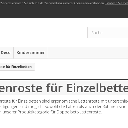
r Services erklären Sie sich mit der Verwendung unserer Cookies einverstanden.
Erfahren Sie me
 Deco
Kinderzimmer
ste für Einzelbetten
enroste für Einzelbett
roste für Einzelbetten sind ergonomische Lattenroste mit unterschie
tigungen sind möglich. Sowohl die Latten als auch der Rahmen sind aus
n unserer Produktkategorie für Doppelbett-Lattenroste.