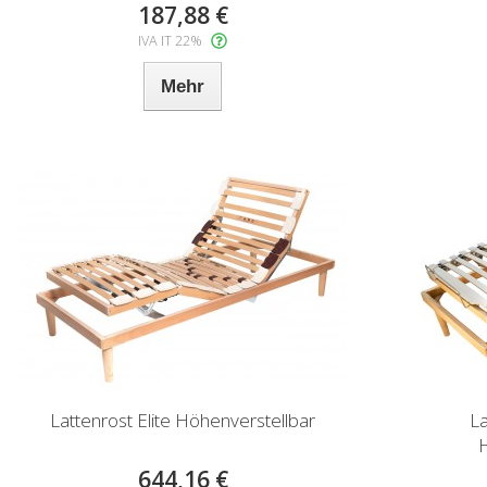
187,88 €
IVA IT 22%
Mehr
Lattenrost Elite Höhenverstellbar
La
H
644,16 €