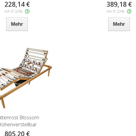
228,14 €
389,18 €
IVA IT 22%
IVA IT 22%
Mehr
Mehr
ttenrost Blossom
öhenverstellbar
805,20 €