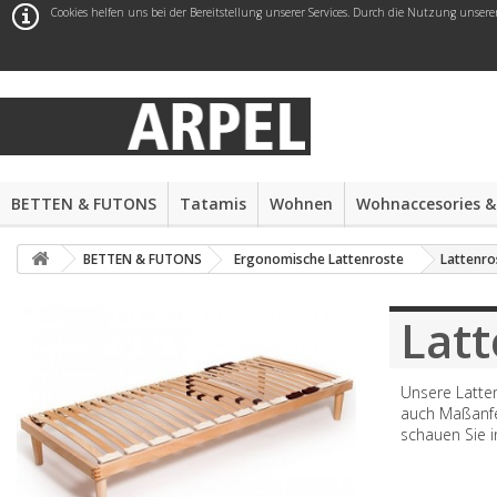
Cookies helfen uns bei der Bereitstellung unserer Services. Durch die Nutzung unsere
BETTEN & FUTONS
Tatamis
Wohnen
Wohnaccesories &
BETTEN & FUTONS
Ergonomische Lattenroste
Lattenro
Latt
Unsere Latten
auch Maßanfer
schauen Sie i