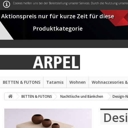
Cookies helfen uns bei der Bereitstellung unserer Services. Durch die Nutzung unsere
Aktionspreis nur für kurze Zeit für diese
Produktkategorie
BETTEN & FUTONS
Tatamis
Wohnen
Wohnaccesories &
BETTEN & FUTONS
Nachttische und Bänkchen
Design-N
Desi