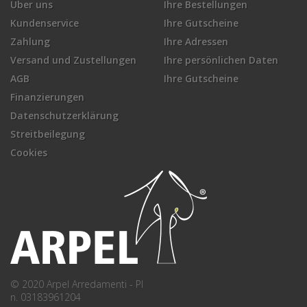
Über uns
Ihre Bestellungen
Kundenservice
Ihre Gutscheine
Zahlung
Ihre Adressen
Versand und Zustellungen
Ihre persönlichen Daten
AGB
Ihre Gutscheine
Finanzierungen
Datenschutzerklärung
Streitbeilegung
Cookies
© 2020 Arpel Arredamenti - PI
n. 03183961204