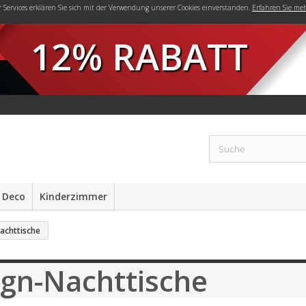
r Services erklären Sie sich mit der Verwendung unserer Cookies einverstanden.
Erfahren Sie me
12% RABATT
 Deco
Kinderzimmer
achttische
gn-Nachttische