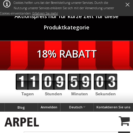
×
Cookies helfen uns bei der Bereitstellung unserer Services. Durch die
Nutzung unserer Services erklären Sie sich mit der Verwendung unserer
Cookies einverstanden.
Erfahren Sie mehr
Aktionspreis nur für kurze Zeit für diese
Produktkategorie
18% RABATT
Tagen
Stunden
Minuten
Sekunden
Anmelden
Deutsch
Kontaktieren Sie uns
Blog