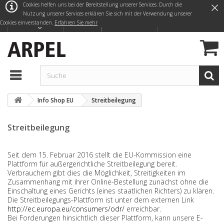
×
Cookies helfen uns bei der Bereitstellung unserer Services. Durch die
Nutzung unserer Services erklären Sie sich mit der Verwendung unserer
Cookies einverstanden.
Erfahren Sie mehr
Anmelden
Deutsch
Kontaktieren Sie uns
Blog
Info Shop EU
Streitbeilegung
Streitbeilegung
Seit dem 15. Februar 2016 stellt die EU-Kommission eine
Plattform für außergerichtliche Streitbeilegung bereit.
Verbrauchern gibt dies die Möglichkeit, Streitigkeiten im
Zusammenhang mit ihrer Online-Bestellung zunächst ohne die
Einschaltung eines Gerichts (eines staatlichen Richters) zu klären.
Die Streitbeilegungs-Plattform ist unter dem externen Link
http://ec.europa.eu/consumers/odr/
erreichbar.
Bei Forderungen hinsichtlich dieser Plattform, kann unsere E-