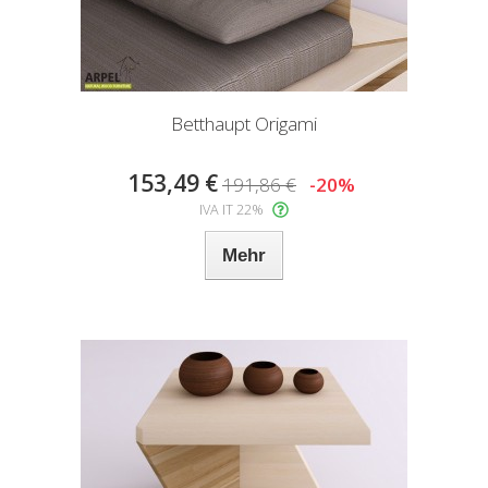
Betthaupt Origami
153,49 €
191,86 €
-20%
IVA IT 22%
Mehr