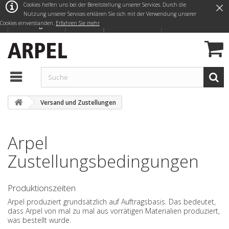
×
Cookies helfen uns bei der Bereitstellung unserer Services. Durch die
Nutzung unserer Services erklären Sie sich mit der Verwendung unserer
Cookies einverstanden.
Erfahren Sie mehr
Anmelden
Deutsch
Kontaktieren Sie uns
Blog
Versand und Zustellungen
Arpel
Zustellungsbedingungen
Produktionszeiten
Arpel produziert grundsätzlich auf Auftragsbasis. Das bedeutet,
dass Arpel von mal zu mal aus vorrätigen Materialien produziert,
was bestellt wurde.