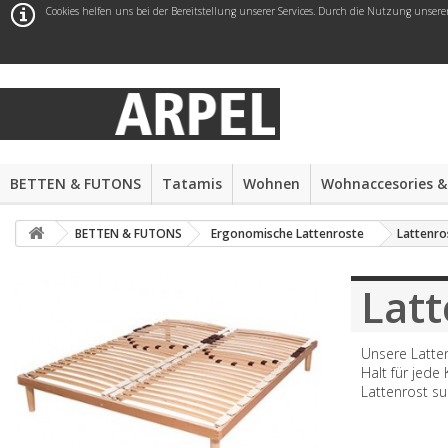
Cookies helfen uns bei der Bereitstellung unserer Services. Durch die Nutzung unsere
BETTEN & FUTONS
Tatamis
Wohnen
Wohnaccesories &
BETTEN & FUTONS
Ergonomische Lattenroste
Lattenro
Latt
Unsere Latten
Halt für jede
Lattenrost su