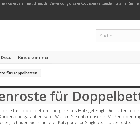
r Services erklären Sie sich mit der Verwendung unserer Cookies einverstanden.
Erfahren Sie me
 Deco
Kinderzimmer
ste für Doppelbetten
enroste für Doppelbet
roste für Doppelbetten sind ganz aus Holz gefertigt. Die Latten feder
 Körperzone garantiert wird. Wählen Sie unter unseren Maßen oder frage
chen, schauen Sie in unserer Kategorie für Singlebett-Lattenroste.