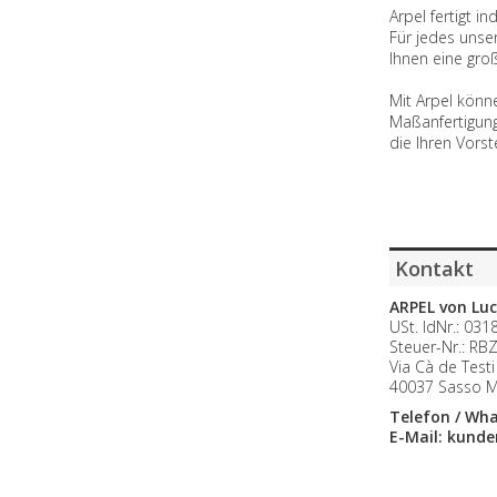
Arpel fertigt i
Für jedes unse
Ihnen eine gro
Mit Arpel könn
Maßanfertigung
die Ihren Vorst
Kontakt
ARPEL von Lu
USt. IdNr.: 03
Steuer-Nr.: R
Via Cà de Testi
40037 Sasso Ma
Telefon / Wh
E-Mail: kunde