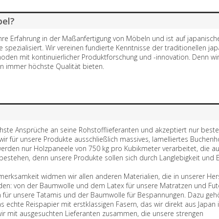
pel?
ahre Erfahrung in der Maßanfertigung von Möbeln und ist auf japanisch
spezialisiert. Wir vereinen fundierte Kenntnisse der traditionellen ja
oden mit kontinuierlicher Produktforschung und -innovation. Denn w
 immer höchste Qualität bieten.
chste Ansprüche an seine Rohstofflieferanten und akzeptiert nur beste
ir für unsere Produkte ausschließlich massives, lamelliertes Buchenho
werden nur Holzpaneele von 750 kg pro Kubikmeter verarbeitet, die a
 bestehen, denn unsere Produkte sollen sich durch Langlebigkeit und 
fmerksamkeit widmen wir allen anderen Materialien, die in unserer Her
den: von der Baumwolle und dem Latex für unsere Matratzen und Futo
 für unsere Tatamis und der Baumwolle für Bespannungen. Dazu gehö
s echte Reispapier mit erstklassigen Fasern, das wir direkt aus Japan 
wir mit ausgesuchten Lieferanten zusammen, die unsere strengen