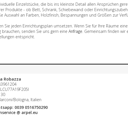
ndividuelle Einzelstücke, die bis ins kleinste Detail allen Ansprüchen ge
rer Produkte - ob Bett, Schrank, Schiebewand oder Einrichtungszubehö
ße Auswahl an Farben, Holzfinish, Bespannungen und Größen zur Verf
en Sie jeden Einrichtungsplan umsetzen. Wenn Sie für Ihre Räume eine
 brauchen, senden Sie uns gern eine
Anfrage
. Gemeinsam finden wir 
ellungen entspricht.
ca Robazza
183961204
BZLCU77A19F205I
 30
rconi/Bologna, Italien
atsapp:
0039 0516750290
nservice @ arpel.eu