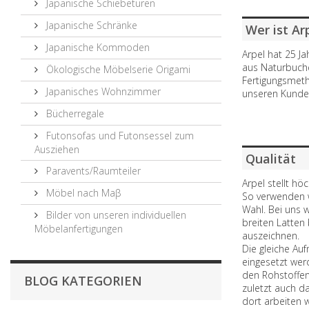
Japanische Schiebetüren
Japanische Schränke
Wer ist Ar
Japanische Kommoden
Arpel hat 25 J
aus Naturbuche 
Ökologische Möbelserie Origami
Fertigungsmeth
Japanisches Wohnzimmer
unseren Kunden
Bücherregale
Futonsofas und Futonsessel zum
Ausziehen
Qualität
Paravents/Raumteiler
Arpel stellt hö
Möbel nach Maβ
So verwenden w
Wahl. Bei uns 
Bilder von unseren individuellen
breiten Latten
Möbelanfertigungen
auszeichnen.
Die gleiche Au
eingesetzt wer
den Rohstoffen
BLOG KATEGORIEN
zuletzt auch da
dort arbeiten 