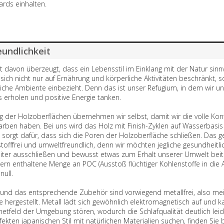
ards einhalten.
undlichkeit
st davon überzeugt, dass ein Lebensstil im Einklang mit der Natur sinnvo
 sich nicht nur auf Ernährung und körperliche Aktivitäten beschränkt, 
iche Ambiente einbezieht. Denn das ist unser Refugium, in dem wir u
s erholen und positive Energie tanken.
g der Holzoberflächen übernehmen wir selbst, damit wir die volle Kont
rben haben. Bei uns wird das Holz mit Finish-Zyklen auf Wasserbasis
 sorgt dafür, dass sich die Poren der Holzoberfläche schließen. Das g
offfrei und umweltfreundlich, denn wir möchten jegliche gesundheitlic
iter ausschließen und bewusst etwas zum Erhalt unserer Umwelt beitr
ern enthaltene Menge an POC (Ausstoß flüchtiger Kohlenstoffe in die
null.
und das entsprechende Zubehör sind vorwiegend metallfrei, also mei
e hergestellt. Metall lädt sich gewöhnlich elektromagnetisch auf und 
netfeld der Umgebung stören, wodurch die Schlafqualität deutlich lei
fekten japanischen Stil mit natürlichen Materialien suchen, finden Sie 