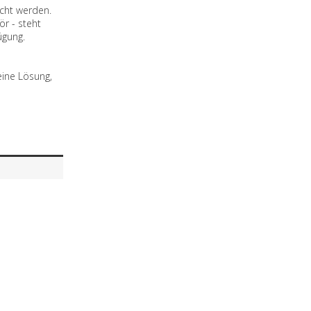
recht werden.
r - steht
ügung.
eine Lösung,