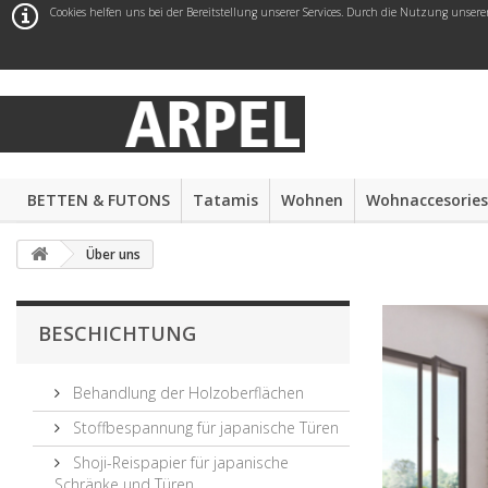
Cookies helfen uns bei der Bereitstellung unserer Services. Durch die Nutzung unsere
BETTEN & FUTONS
Tatamis
Wohnen
Wohnaccesories
Über uns
BESCHICHTUNG
Behandlung der Holzoberflächen
Stoffbespannung für japanische Türen
Shoji-Reispapier für japanische
Schränke und Türen