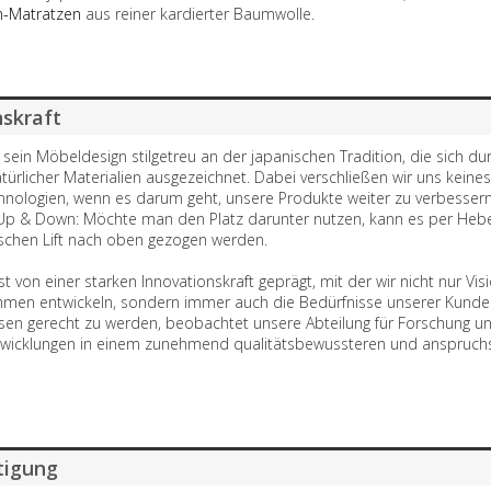
n-Matratzen
aus reiner kardierter Baumwolle.
nskraft
t sein Möbeldesign stilgetreu an der japanischen Tradition, die sich du
ürlicher Materialien ausgezeichnet. Dabei verschließen wir uns keine
ologien, wenn es darum geht, unsere Produkte weiter zu verbessern
Up & Down: Möchte man den Platz darunter nutzen, kann es per He
schen Lift nach oben gezogen werden.
st von einer starken Innovationskraft geprägt, mit der wir nicht nur Vis
men entwickeln, sondern immer auch die Bedürfnisse unserer Kunden
en gerecht zu werden, beobachtet unsere Abteilung für Forschung un
ntwicklungen in einem zunehmend qualitätsbewussteren und anspruchs
tigung