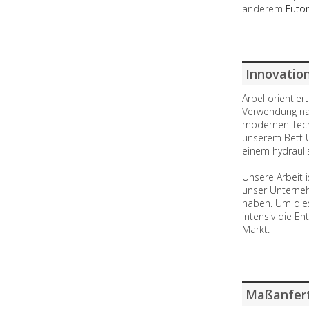
anderem
Futo
Innovatio
Arpel orientier
Verwendung nat
modernen Techn
unserem Bett 
einem hydrauli
Unsere Arbeit i
unser Unterneh
haben. Um dies
intensiv die E
Markt.
Maßanfer