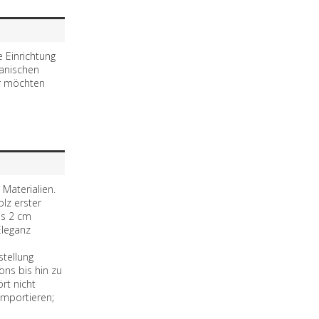
e Einrichtung
panischen
ir möchten
 Materialien.
lz erster
us 2 cm
Eleganz
stellung
ns bis hin zu
rt nicht
importieren;