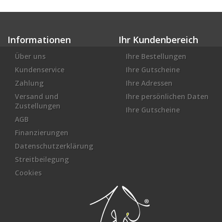
Informationen
Ihr Kundenbereich
Über uns
Ihre Bestellungen
Kundenservice
Ihre Gutscheine
Zahlung
Ihre Adressen
Versand und
Ihre persönlichen Daten
Zustellungen
Ihre Gutscheine
AGB
Finanzierungen
Datenschutzerklärung
Streitbeilegung
Cookies