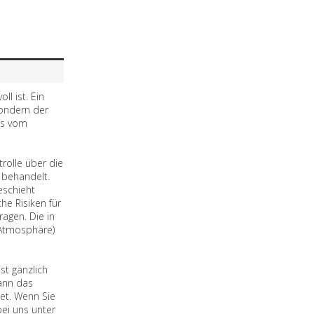
ll ist. Ein
sondern der
ns vom
rolle über die
 behandelt.
eschieht
he Risiken für
agen. Die in
 Atmosphäre)
st gänzlich
kann das
det. Wenn Sie
bei uns unter