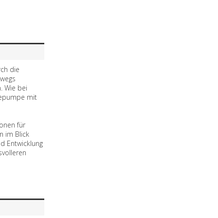
rch die
swegs
. Wie bei
bepumpe mit
ionen für
 im Blick
d Entwicklung
volleren