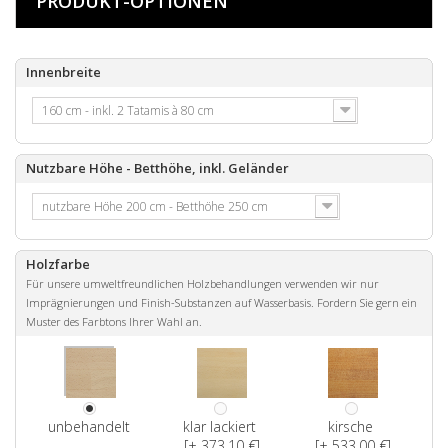
PRODUKT-OPTIONEN
Innenbreite
160 cm - inkl. 2 Tatamis à 80 cm
Nutzbare Höhe - Betthöhe, inkl. Geländer
nutzbare Höhe 200 cm - Betthöhe 250 cm
Holzfarbe
Für unsere umweltfreundlichen Holzbehandlungen verwenden wir nur
Imprägnierungen und Finish-Substanzen auf Wasserbasis. Fordern Sie gern ein
Muster des Farbtons Ihrer Wahl an.
unbehandelt
klar lackiert
kirsche
[+ 373,10 €]
[+ 533,00 €]