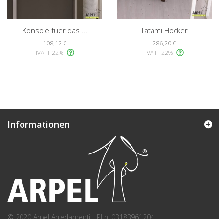
Konsole fuer das ...
Tatami Hocker
108,12 €
286,20 €
IVA IT 22%
IVA IT 22%
Informationen
© 2020 Arpel Arredamenti - PI n. 03183961204