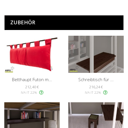
ZUBEHÖR
Betthaupt Futon m...
Schreibtisch für ...
212,40 €
216,24 €
IVA IT 22%
IVA IT 22%