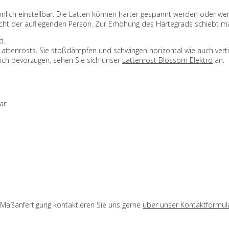
önlich einstellbar. Die Latten können härter gespannt werden oder w
ht der aufliegenden Person. Zur Erhöhung des Härtegrads schiebt ma
d.
attenrosts. Sie stoßdämpfen und schwingen horizontal wie auch vertik
ich bevorzugen, sehen Sie sich unser
Lattenrost Blossom Elektro
an.
ar:
e Maßanfertigung kontaktieren Sie uns gerne
über unser Kontaktformul