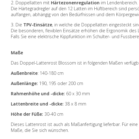
2. Doppellatten mit
Härtezonenregulation
im Lendenbereich.
Die Härtegradregler auf den 12 Latten im Hüftbereich sind pers
auffangen, abhängig von den Bedürfnissen und dem Körpergewic
3. Die
TPV-Einsätze
, in welche die Doppellatten eingesteckt sin
Die besonderen, flexiblen Einsätze erhöhen die Ergonomik des L
Falls Sie eine
elektrische Kippfunktion
im Schulter- und Fussbere
Maße
Das Doppel-Lattenrost Blossom ist in folgenden Maßen verfügb
Außenbreite
:
140-180 cm
Außenlänge:
190, 195 oder 200 cm
Rahmenhöhe und -dicke:
60 x 30 mm
Lattenbreite und -dicke:
38 x 8 mm
Höhe der Füße:
30-40 cm
Dieses Lattenrost ist auch als
Maßanfertigung
lieferbar. Für ein
Maße, die Sie sich wünschen.