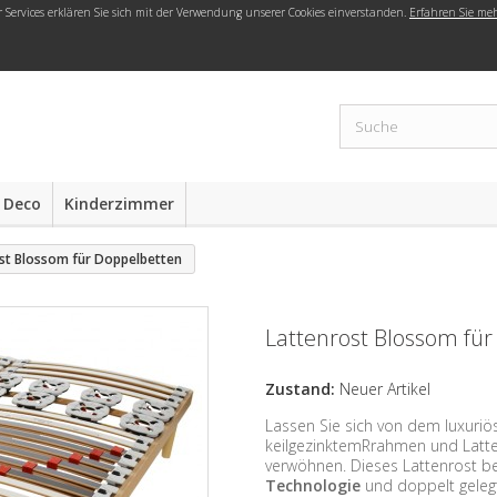
r Services erklären Sie sich mit der Verwendung unserer Cookies einverstanden.
Erfahren Sie me
 Deco
Kinderzimmer
st Blossom für Doppelbetten
Lattenrost Blossom fü
Zustand:
Neuer Artikel
Lassen Sie sich von dem luxuri
keilgezinktemRrahmen und Latte
verwöhnen. Dieses Lattenrost bes
Technologie
und doppelt geleg