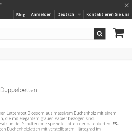
×
hr
Anmelden
Deutsch
Kontaktieren Sie uns
Blog
r Doppelbetten
ösen Lattenrost Blossom aus massivem Buchenholz mit einem
n, die mit elegantem grauen Papier bezogen sind,
itzt in der Schulterzone spezielle Latten der patentierten
IFS-
ten Buchenholzlatten mit verstellbarem Härtegrad im