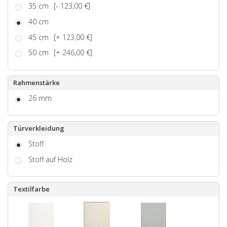
35 cm
[- 123,00 €]
40 cm
45 cm
[+ 123,00 €]
50 cm
[+ 246,00 €]
Rahmenstärke
26 mm
Türverkleidung
Stoff
Stoff auf Holz
Textilfarbe