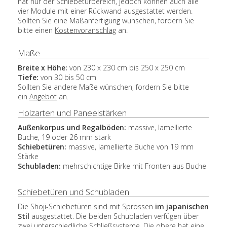
hat nur der Schiebetürbereich, jedoch können auch alle
vier Module mit einer Rückwand ausgestattet werden.
Sollten Sie eine Maßanfertigung wünschen, fordern Sie
bitte einen
Kostenvoranschlag
an.
Maße
Breite x Höhe:
von 230 x 230 cm bis 250 x 250 cm
Tiefe:
von 30 bis 50 cm
Sollten Sie andere Maße wünschen, fordern Sie bitte
ein
Angebot
an.
Holzarten und Paneelstärken
Außenkorpus und Regalböden:
massive, lamellierte
Buche, 19 oder 26 mm stark
Schiebetüren:
massive, lamellierte Buche von 19 mm
Stärke
Schubladen:
mehrschichtige Birke mit Fronten aus Buche
Schiebetüren und Schubladen
Die Shoji-Schiebetüren sind mit Sprossen
im japanischen
Stil
ausgestattet. Die beiden Schubladen verfügen über
zwei unterschiedliche Schließsysteme. Die obere hat eine