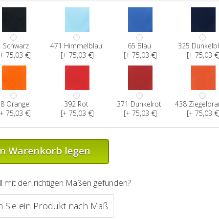
1 Schwarz
471 Himmelblau
65 Blau
325 Dunkelb
+ 75,03 €]
[+ 75,03 €]
[+ 75,03 €]
[+ 75,03 €
58 Orange
392 Rot
371 Dunkelrot
438 Ziegelor
+ 75,03 €]
[+ 75,03 €]
[+ 75,03 €]
[+ 75,03 €
en Warenkorb legen
l mit den richtigen Maßen gefunden?
n Sie ein Produkt nach Maß