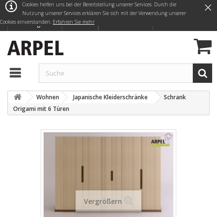
×
Cookies helfen uns bei der Bereitstellung unserer Services. Durch die
Nutzung unserer Services erklären Sie sich mit der Verwendung unserer
Cookies einverstanden.
Erfahren Sie mehr
Anmelden
Deutsch
Kontaktieren Sie uns
Blog
Wohnen
Japanische Kleiderschränke
Schrank
Origami mit 6 Türen
Vergrößern