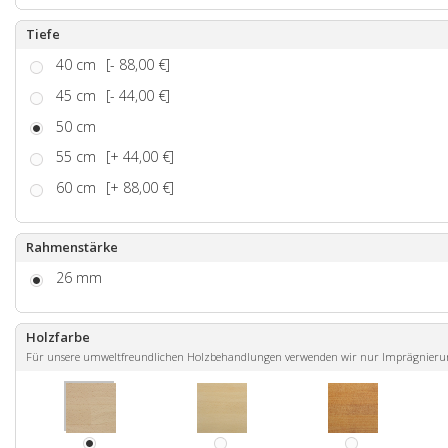
Tiefe
40 cm
[- 88,00 €]
45 cm
[- 44,00 €]
50 cm
55 cm
[+ 44,00 €]
60 cm
[+ 88,00 €]
Rahmenstärke
26 mm
Holzfarbe
Für unsere umweltfreundlichen Holzbehandlungen verwenden wir nur Imprägnierunge