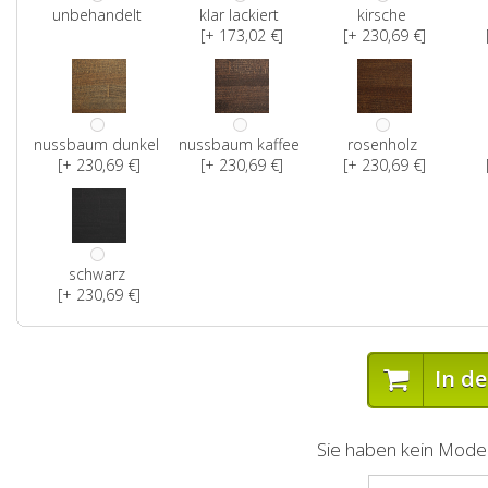
unbehandelt
klar lackiert
kirsche
[+ 173,02 €]
[+ 230,69 €]
nussbaum dunkel
nussbaum kaffee
rosenholz
[+ 230,69 €]
[+ 230,69 €]
[+ 230,69 €]
schwarz
[+ 230,69 €]
In d
Sie haben kein Model