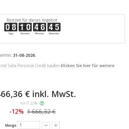
Restzeit für dieses Angebot:
Tage
Stunden
Minuten
Sekunden
stermin:
31-08-2026.
mit Sella Personal Credit kaufen
Klicken Sie hier für weitere
466,36 €
inkl. MwSt.
IVA IT 22%
-12%
1 666,32 €
Menge