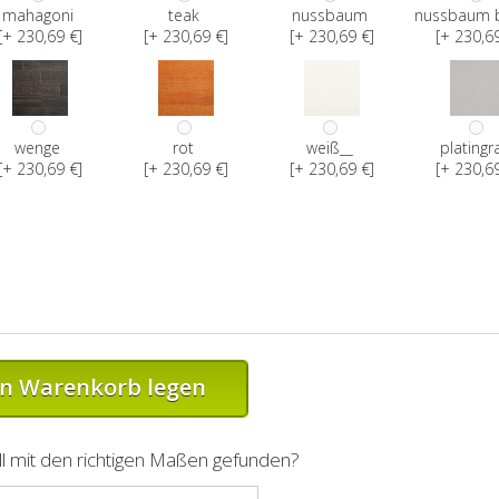
mahagoni
teak
nussbaum
nussbaum 
[+ 230,69 €]
[+ 230,69 €]
[+ 230,69 €]
[+ 230,69
wenge
rot
weiß__
platingr
[+ 230,69 €]
[+ 230,69 €]
[+ 230,69 €]
[+ 230,69
en Warenkorb legen
l mit den richtigen Maßen gefunden?