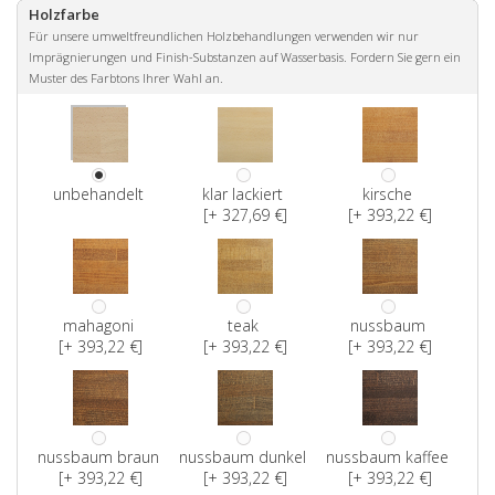
Holzfarbe
Für unsere umweltfreundlichen Holzbehandlungen verwenden wir nur
Imprägnierungen und Finish-Substanzen auf Wasserbasis. Fordern Sie gern ein
Muster des Farbtons Ihrer Wahl an.
unbehandelt
klar lackiert
kirsche
[+ 327,69 €]
[+ 393,22 €]
mahagoni
teak
nussbaum
[+ 393,22 €]
[+ 393,22 €]
[+ 393,22 €]
nussbaum braun
nussbaum dunkel
nussbaum kaffee
[+ 393,22 €]
[+ 393,22 €]
[+ 393,22 €]