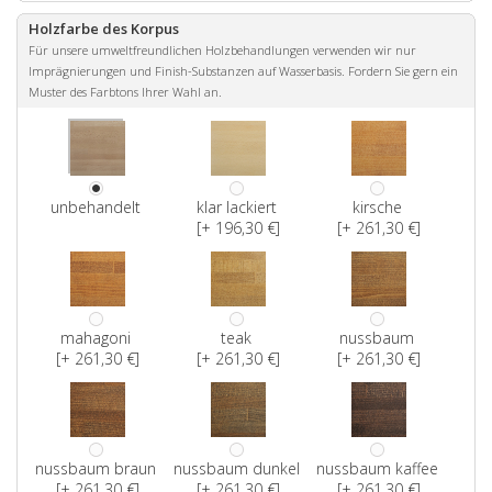
Holzfarbe des Korpus
Für unsere umweltfreundlichen Holzbehandlungen verwenden wir nur
Imprägnierungen und Finish-Substanzen auf Wasserbasis. Fordern Sie gern ein
Muster des Farbtons Ihrer Wahl an.
unbehandelt
klar lackiert
kirsche
[+ 196,30 €]
[+ 261,30 €]
mahagoni
teak
nussbaum
[+ 261,30 €]
[+ 261,30 €]
[+ 261,30 €]
nussbaum braun
nussbaum dunkel
nussbaum kaffee
[+ 261,30 €]
[+ 261,30 €]
[+ 261,30 €]