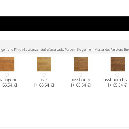
n und Finish-Substanzen auf Wasserbasis. Fordern Sie gern ein Muster des Farbtons Ihr
ahagoni
teak
nussbaum
nussbaum bra
+ 65,54 €]
[+ 65,54 €]
[+ 65,54 €]
[+ 65,54 €]