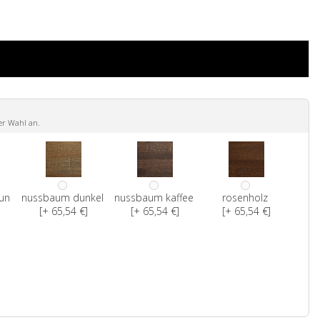
er Wahl an.
un
nussbaum dunkel
nussbaum kaffee
rosenholz
[+ 65,54 €]
[+ 65,54 €]
[+ 65,54 €]