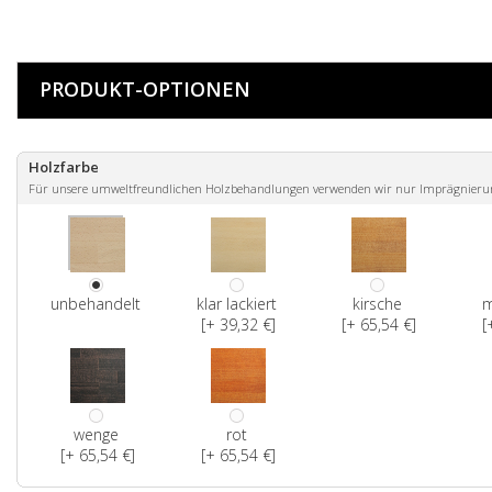
PRODUKT-OPTIONEN
Holzfarbe
Für unsere umweltfreundlichen Holzbehandlungen verwenden wir nur Imprägnierunge
unbehandelt
klar lackiert
kirsche
m
[+ 39,32 €]
[+ 65,54 €]
[
wenge
rot
[+ 65,54 €]
[+ 65,54 €]