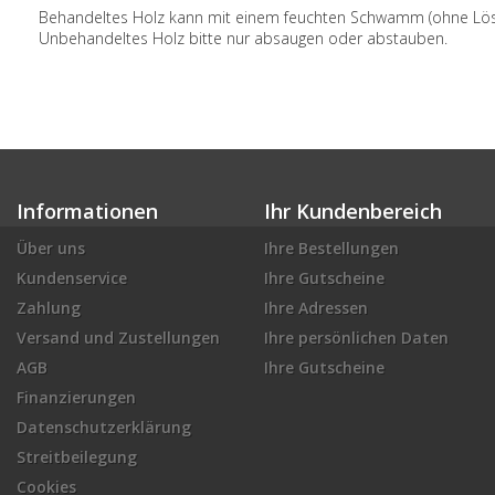
Behandeltes Holz kann mit einem feuchten Schwamm (ohne Löse
Unbehandeltes Holz bitte nur absaugen oder abstauben.
Informationen
Ihr Kundenbereich
Über uns
Ihre Bestellungen
Kundenservice
Ihre Gutscheine
Zahlung
Ihre Adressen
Versand und Zustellungen
Ihre persönlichen Daten
AGB
Ihre Gutscheine
Finanzierungen
Datenschutzerklärung
Streitbeilegung
Cookies