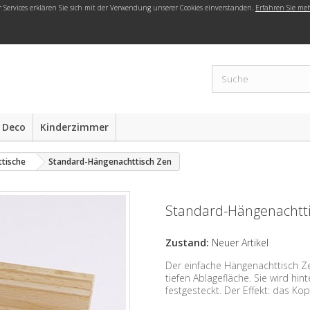
r Services erklären Sie sich mit der Verwendung unserer Cookies einverstanden.
Erfahren Sie me
 Deco
Kinderzimmer
tische
Standard-Hängenachttisch Zen
Standard-Hängenachtt
Zustand:
Neuer Artikel
Der einfache Hängenachttisch Z
tiefen Ablagefläche. Sie wird hi
festgesteckt. Der Effekt: das Ko