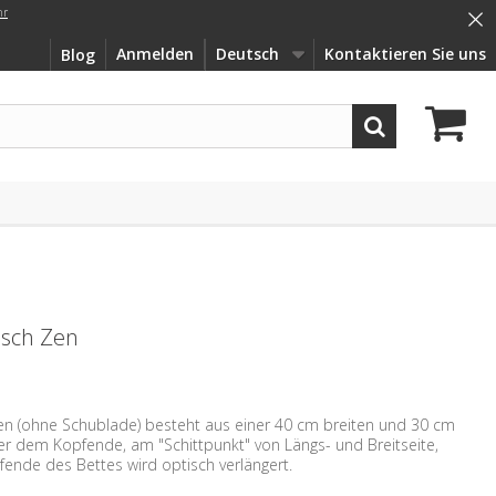
×
hr
Anmelden
Deutsch
Kontaktieren Sie uns
Blog
isch Zen
en (ohne Schublade) besteht aus einer 40 cm breiten und 30 cm
nter dem Kopfende, am "Schittpunkt" von Längs- und Breitseite,
pfende des Bettes wird optisch verlängert.