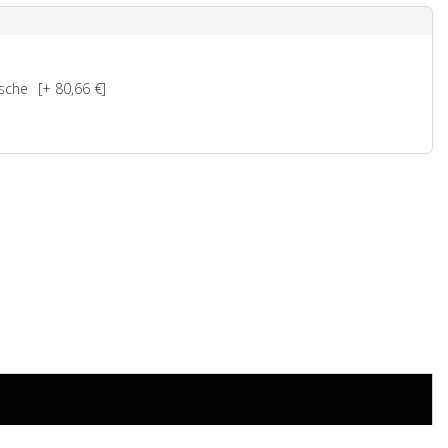
ische
[+ 80,66 €]