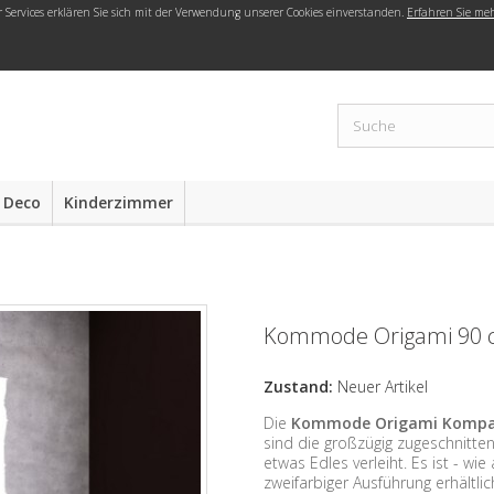
r Services erklären Sie sich mit der Verwendung unserer Cookies einverstanden.
Erfahren Sie me
 Deco
Kinderzimmer
Kommode Origami 90 
Zustand:
Neuer Artikel
Die
Kommode Origami Komp
sind die großzügig zugeschnitt
etwas Edles verleiht. Es ist - wi
zweifarbiger Ausführung erhältlic