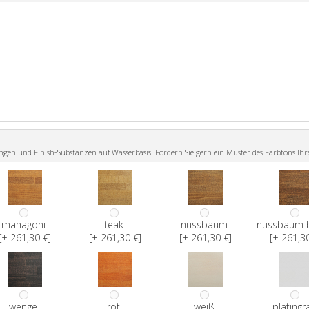
n und Finish-Substanzen auf Wasserbasis. Fordern Sie gern ein Muster des Farbtons Ihr
mahagoni
teak
nussbaum
nussbaum 
[+ 261,30 €]
[+ 261,30 €]
[+ 261,30 €]
[+ 261,30
wenge
rot
weiß
platingr