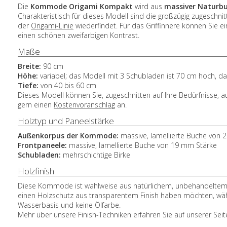
Die
Kommode
Origami Kompakt
wird aus
massiver Naturb
Charakteristisch für dieses Modell sind die großzügig zugeschnit
der
Origami-Linie
wiederfindet. Für das Griffinnere können Sie 
einen schönen zweifarbigen Kontrast.
Maße
Breite:
90 cm
Höhe:
variabel; das Modell mit 3 Schubladen ist 70 cm hoch, d
Tiefe:
von 40 bis 60 cm
Dieses Modell können Sie, zugeschnitten auf Ihre Bedürfnisse, 
gern einen
Kostenvoranschlag
an.
Holztyp und Paneelstärke
Außenkorpus der Kommode:
massive, lamellierte Buche von
Frontpaneele:
massive, lamellierte Buche von 19 mm Stärke
Schubladen:
mehrschichtige Birke
Holzfinish
Diese Kommode ist wahlweise aus natürlichem, unbehandeltem Ho
einen Holzschutz aus transparentem Finish haben möchten, wählen
Wasserbasis und keine Ölfarbe.
Mehr über unsere Finish-Techniken erfahren Sie auf unserer Sei