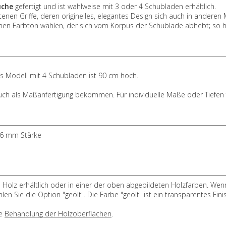
uche
gefertigt und ist wahlweise mit 3 oder 4 Schubladen erhältlich.
tenen Griffe, deren originelles, elegantes Design sich auch in anderen
einen Farbton wählen, der sich vom Korpus der Schublade abhebt; so 
as Modell mit 4 Schubladen ist 90 cm hoch.
auch als Maßanfertigung bekommen. Für individuelle Maße oder Tiefen 
 26 mm Stärke
lz erhältlich oder in einer der oben abgebildeten Holzfarben. Wenn
 Sie die Option "geölt". Die Farbe "geölt" ist ein transparentes Fini
te
Behandlung der Holzoberflächen
.