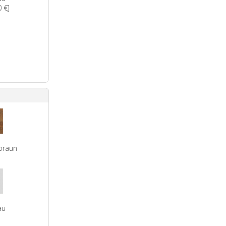
 €]
braun
au