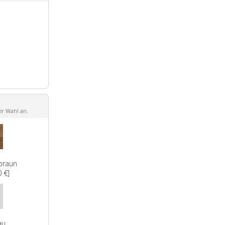
er Wahl an.
braun
 €]
au