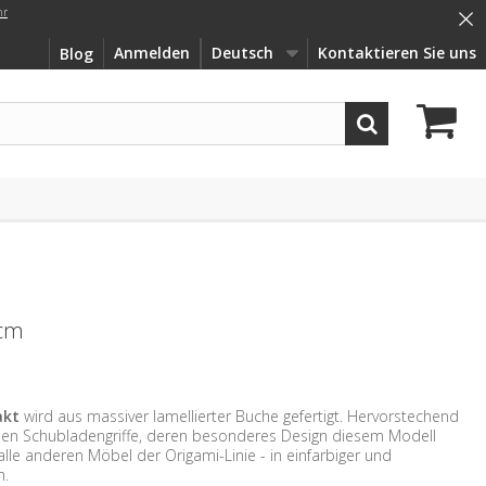
×
hr
Anmelden
Deutsch
Kontaktieren Sie uns
Blog
cm
akt
wird aus massiver lamellierter Buche gefertigt. Hervorstechend
enen Schubladengriffe, deren besonderes Design diesem Modell
e alle anderen Möbel der Origami-Linie - in einfarbiger und
h.