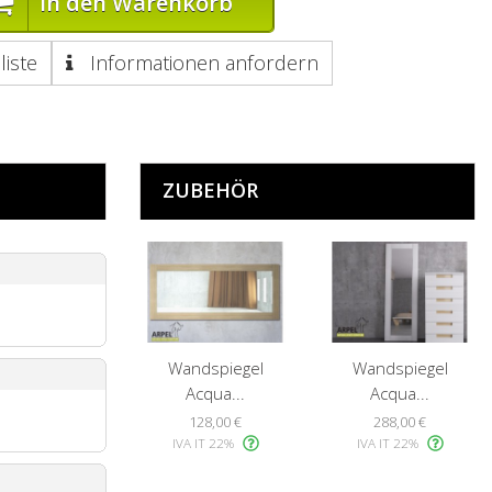
In den Warenkorb
liste
Informationen anfordern
ZUBEHÖR
Wandspiegel
Wandspiegel
Acqua...
Acqua...
128,00 €
288,00 €
IVA IT 22%
IVA IT 22%