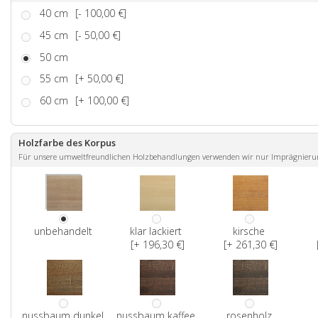
40 cm
[- 100,00 €]
45 cm
[- 50,00 €]
50 cm
55 cm
[+ 50,00 €]
60 cm
[+ 100,00 €]
Holzfarbe des Korpus
Für unsere umweltfreundlichen Holzbehandlungen verwenden wir nur Imprägnierunge
unbehandelt
klar lackiert
kirsche
[+ 196,30 €]
[+ 261,30 €]
nussbaum dunkel
nussbaum kaffee
rosenholz